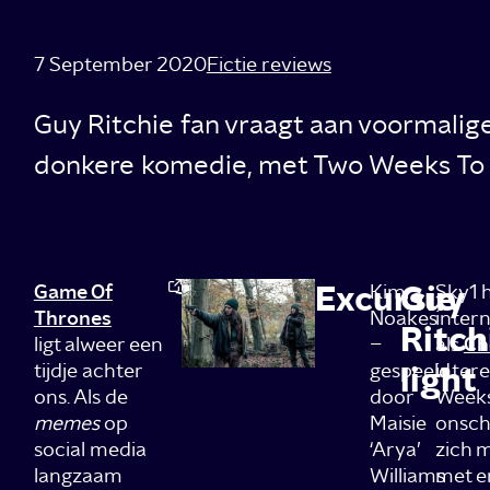
7 September 2020
Fictie reviews
Guy Ritchie fan vraagt aan voormalige 
donkere komedie, met Two Weeks To L
Excursie
Guy
Game Of
Kim
Sky1 
Thrones
Noakes
intern
Ritch
ligt alweer een
–
als
Ch
tijdje achter
gespeeld
light
intere
ons. Als de
door
Weeks 
memes
op
Maisie
onsch
social media
‘Arya’
zich m
langzaam
Williams
met e