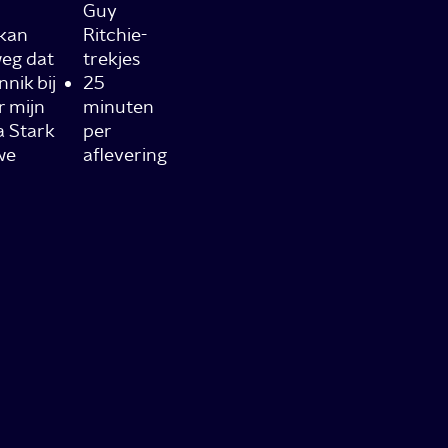
Guy
kan
Ritchie-
weg dat
trekjes
nik bij
25
r mijn
minuten
a Stark
per
we
aflevering