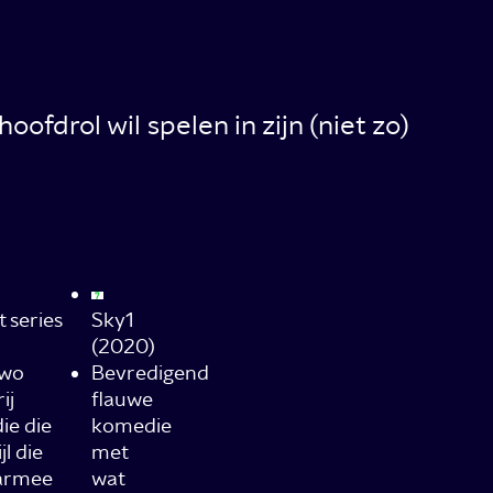
ofdrol wil spelen in zijn (niet zo)
 series
Sky1
(2020)
Two
Bevredigend
ij
flauwe
ie die
komedie
l die
met
aarmee
wat