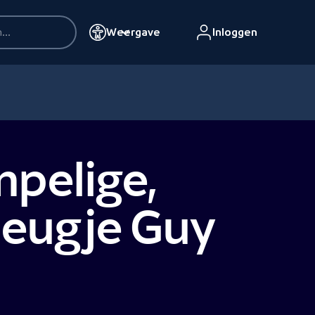
Weergave
Inloggen
pelige,
leugje Guy