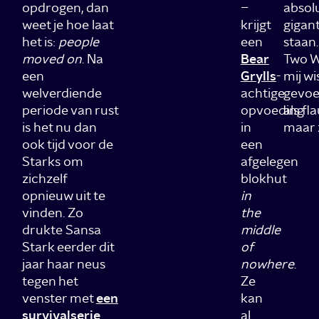
opdrogen, dan
–
absol
weet je hoe laat
krijgt
gigan
het is:
people
een
staan
moved on
. Na
Bear
Two W
een
Grylls
-
mij wi
welverdiende
achtige
gevoe
periode van rust
opvoeding
als fl
is het nu dan
in
maar 
ook tijd voor de
een
Starks om
afgelegen
zichzelf
blokhut
opnieuw uit te
in
vinden. Zo
the
drukte Sansa
middle
Stark eerder dit
of
jaar haar neus
nowhere
.
tegen het
Ze
venster met
een
kan
survivalserie
al