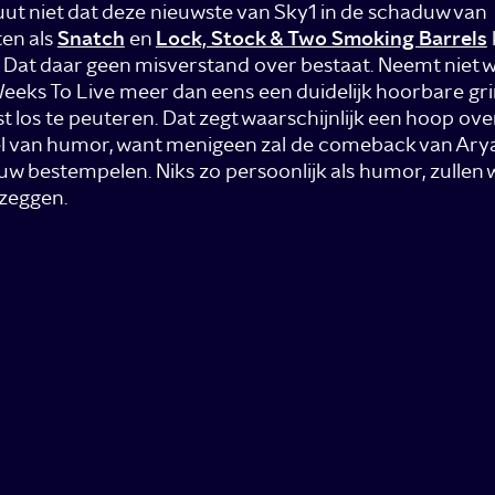
uut niet dat deze nieuwste van Sky1 in de schaduw van
ten als
Snatch
en
Lock, Stock & Two Smoking Barrels
. Dat daar geen misverstand over bestaat. Neemt niet 
eeks To Live meer dan eens een duidelijk hoorbare grin
st los te peuteren. Dat zegt waarschijnlijk een hoop ove
l van humor, want menigeen zal de comeback van Ary
auw bestempelen. Niks zo persoonlijk als humor, zullen 
zeggen.