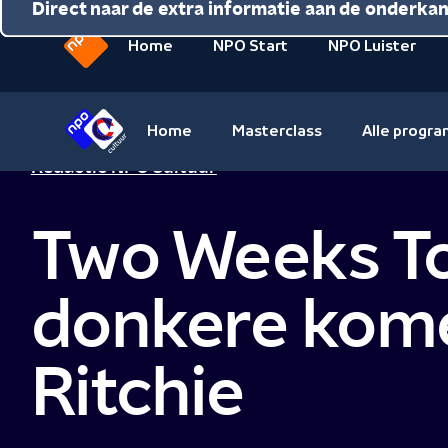
Direct naar de inhoud
Direct naar de hoofdnavigatie
Direct naar de extra informatie aan de onderka
Home
NPO Start
NPO Luister
Naar
de
beginpagina
Home
Masterclass
Alle progr
van
Naar
Redactie NPO Cultuur
NPO
de
beginpagina
Two Weeks To 
van
NPO
Cultuur
donkere kome
Ritchie