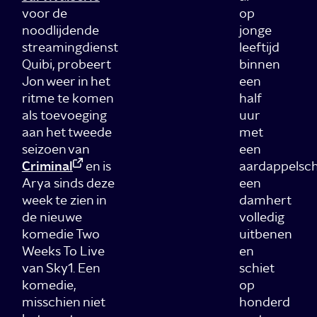
voor de
op
noodlijdende
jonge
streamingdienst
leeftijd
Quibi, probeert
binnen
Jon weer in het
een
ritme te komen
half
als toevoeging
uur
aan het tweede
met
seizoen van
een
Criminal
en is
aardappelsch
Arya sinds deze
een
week te zien in
damhert
de nieuwe
volledig
komedie Two
uitbenen
Weeks To Live
en
van Sky1. Een
schiet
komedie,
op
misschien niet
honderd