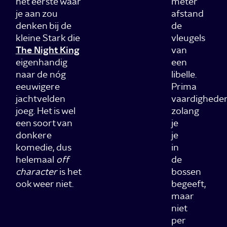
het eerste waar
meter
je aan zou
afstand
denken bij de
de
kleine Stark die
vleugels
The Night King
van
eigenhandig
een
naar de nóg
libelle.
eeuwigere
Prima
jachtvelden
vaardighede
joeg. Het is wel
zolang
een soort van
je
donkere
je
komedie, dus
in
helemaal
off
de
character
is het
bossen
ook weer niet.
begeeft,
maar
niet
per