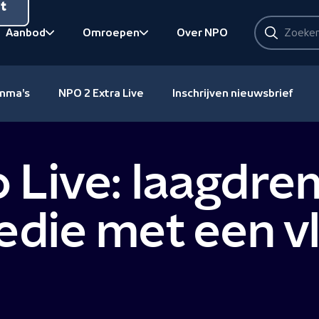
nt
Zoeken
Aanbod
Omroepen
Over NPO
Zoeken
Bekijk onderliggend
Bekijk onderliggend
amma's
NPO 2 Extra Live
Inschrijven nieuwsbrief
Live: laagdrem
die met een v