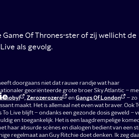
Game Of Thrones-ster of zij wellicht de ho
ive als gevolg.
heeft doorgaans niet dat rauwe randje wat haar
ationaler georiënteerde grote broer Sky Atlantic – met
ie
ernobyl
,
Zerozerozero
en
Gangs Of London
– zo
ssant maakt. Het is allemaal net even wat braver. Ook 
To Live blijft – ondanks een gezonde dosis geweld – vr
uldig en toegankelijk. Het is een laagdrempelige komed
et haar absurde scènes en dialogen bedient van een stij
nige regelmaat aan Guy Ritchie doet denken. Ik zeg d