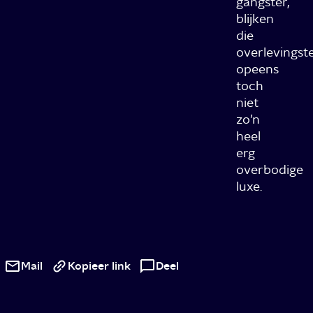
gangster,
blijken
die
overlevingst
opeens
toch
niet
zo’n
heel
erg
overbodige
luxe.
Two
Weeks
Mail
Kopieer link
Deel
To