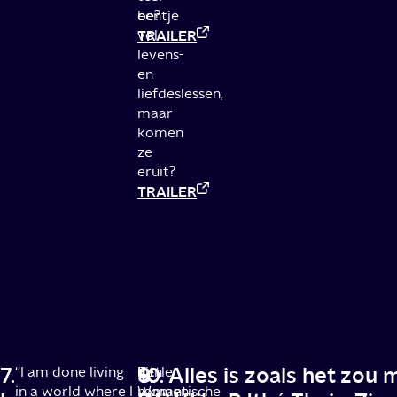
eentje
be?
vol
TRAILER
levens-
en
liefdeslessen,
maar
komen
ze
eruit?
TRAILER
7.
8.
9.
10. Alles is zoals het zou 
“I am done living
Een
Little
in a world where I
romantische
Women