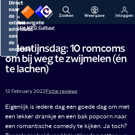
Direct
Direct
Direct
naar
naar
naar
de
de
de
Zoeken
Weergave
Inloggen
Menu
Naar
Naar
inhoud
hoofdnavigatie
extra
Redactie NPO Cultuur
de
de
informatie
beginpagina
beginpagina
aan
van
van
de
Valentijnsdag: 10 romcoms
NPO
NPO
onderkant
om bij weg te zwijmelen (én
Cultuur
te lachen)
12 February 2022
Fictie reviews
Eigenlijk is iedere dag een goede dag om met
een lekker drankje en een bak popcorn naar
een romantische comedy te kijken. Ja toch?