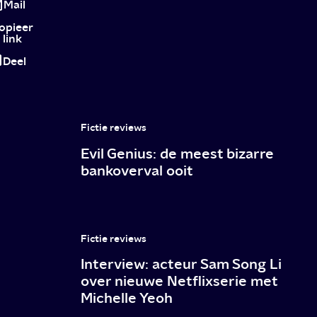
10
Mail
romcoms
opieer
link
om
Deel
bij
weg
te
Fictie reviews
zwijmelen
Evil Genius: de meest bizarre
(én
bankoverval ooit
te
lachen)
Fictie reviews
Interview: acteur Sam Song Li
over nieuwe Netflixserie met
Michelle Yeoh