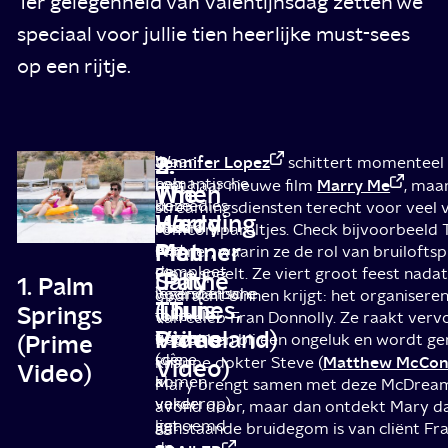
Ter gelegenheid van Valentijnsdag zetten we
speciaal voor jullie tien heerlijke must-sees
op een rijtje.
2.
3.
Waar
Ik
Jennifer Lopez
schittert momenteel 
romantische
heb
Marry Me
met haar nieuwe film
, maa
When
The
komedies
deze
streamingsdiensten terecht voor veel 
Harry
Wedding
vaak
classic
romcompareltjes. Check bijvoorbeeld
Met
Planner
een
met
Planner, waarin ze de rol van bruilofts
compleet
de
Fiore speelt. Ze viert groot feest nada
Sally
(Pathé
1. Palm
voorspelbare
legendarische
opdracht binnen krijgt: het organiseren
(iTunes,
Thuis,
Springs
formule
fake-
van celeb Fran Donnolly. Ze raakt verv
Prime
Videoland)
volgen
orgasme-
(Prime
betrokken bij een ongeluk en wordt g
(die
scène
Matthew McCon
Video)
knappe dokter Steve (
Video)
komen
al
Mary brengt samen met deze McDream
verderop),
vaker
avond door, maar dan ontdekt Mary da
ligt
genoemd
aanstaande bruidegom is van cliënt Fran
de
en