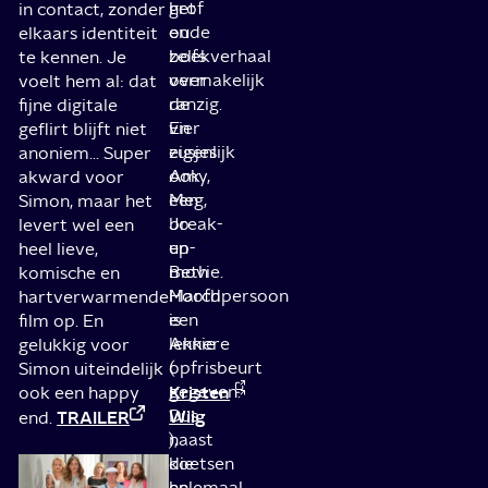
grof
het
in contact, zonder
en
oude
elkaars identiteit
zelfs
boekverhaal
te kennen. Je
vermakelijk
over
voelt hem al: dat
ranzig.
de
fijne digitale
En
vier
geflirt blijft niet
eigenlijk
zusjes
anoniem… Super
ook
Amy,
akward voor
een
Meg,
Simon, maar het
break-
Jo
levert wel een
up-
en
heel lieve,
movie.
Beth
komische en
Hoofdpersoon
March
hartverwarmende
is
een
film op. En
Annie
lekkere
gelukkig voor
(
opfrisbeurt
Simon uiteindelijk
Kristen
gegeven.
ook een happy
Wiig
Dus
TRAILER
end.
),
naast
die
koetsen
helemaal
en