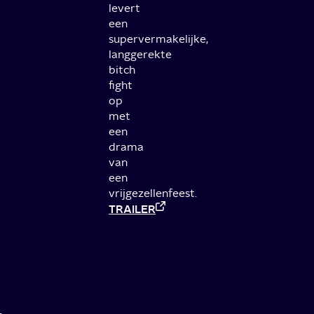
levert
een
supervermakelijke,
langgerekte
bitch
fight
op
met
een
drama
van
een
vrijgezellenfeest.
TRAILER
Valentijnsdag: