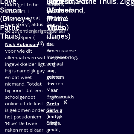
Love,
Bridesmaids
Little
(Netflilx, Pathé Thuis, Zig
don’t get to be
comedy
speelt
Simon
(Videoland,
Women
who I am. I
waarin
zich
(Disney+,
Prime
(Pathé
deserve a great
een
af
love story”, aldus
bruiloft
ten
Pathé
Video)
Thuis,
de zeventienjarige
centraal
tijde
Thuis)
iTunes)
Simon Spier (
staat,
van
Nick Robinson
zou
de
)
een
Amerikaanse
voor wie dit
mierzoet
Burgeroorlog,
allemaal even wat
verhaal
lang
ingewikkelder ligt.
op
lang
Hij is namelijk gay
kunnen
geleden
en dat weet
leveren.
dus.
niemand. Totdat
Maar
Maar
hij hoort dat een
Bridesmaids
regisseur
schoolgenoot
is
Greta
online uit de kast
juist
Gerwig
is gekomen onder
heerlijk
(Lady
het pseudoniem
cringe,
Bird)
‘Blue’. De twee
gevat,
heeft
raken met elkaar