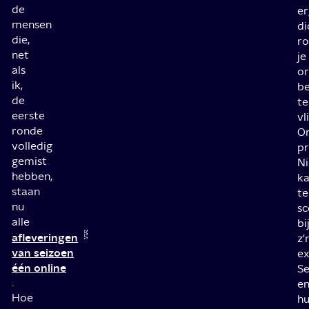
de
er
mensen
di
die,
r
net
je
als
o
ik,
be
de
te
eerste
vl
ronde
O
volledig
p
gemist
Ni
hebben,
k
staan
te
nu
sc
alle
bi
afleveringen
z'
van seizoen
ex
één online
Se
.
e
Hoe
h