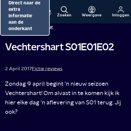
Direct naar de
Direct naar de
Direct naar de
inhoud
hoofdnavigatie
extra
informatie
Zoeken
Weergave
Inloggen
Menu
Naar
Naar
aan de
Redactie NPO Cultuur
de
de
onderkant
beginpagina
beginpagina
van
van
Vechtershart S01E01E02
NPO
NPO
Cultuur
2 April 2017
Fictie reviews
Zondag 9 april begint 'n nieuw seizoen
Vechtershart! Om alvast in te komen kijk ik
hier elke dag 'n aflevering van S01 terug. Jij
ook?