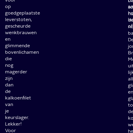
D
op
a
sc
goedgeplaatste
he
n
leverstoten,
la
d
gescheurde
of
no
wenkbrauwen
ba
en
D
glimmende
jo
bovenlichamen
B
die
M
nog
ui
magerder
lij
zijn
al
dan
gl
de
e
kalkoenfilet
gl
van
to
je
d
keurslager.
ko
Lekker!
w
Voor
he