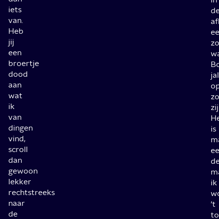
iets
d
van.
af
Heb
e
jij
zo
een
w
broertje
B
dood
ja
aan
o
wat
z
ik
zij
van
H
dingen
is
vind,
m
scroll
e
dan
de
gewoon
m
lekker
ik
rechtstreeks
w
naar
't
de
to