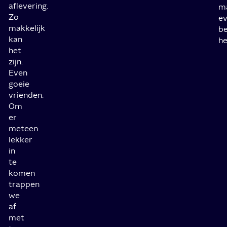
aflevering.
m
Zo
e
makkelijk
b
kan
he
het
zijn.
Even
goeie
vrienden.
Om
er
meteen
lekker
in
te
komen
trappen
we
af
met