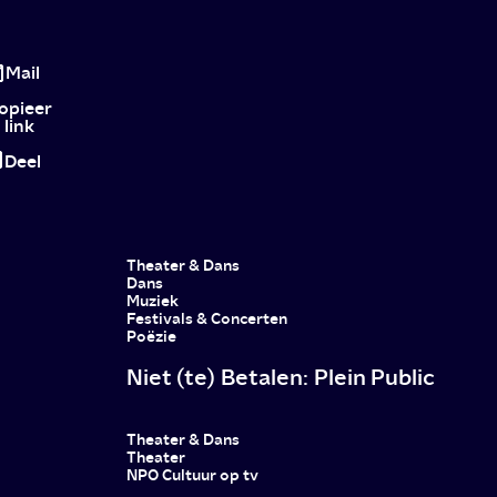
Vechtershart
S01E01E02
Mail
opieer
link
Deel
Theater & Dans
Dans
Muziek
Festivals & Concerten
Poëzie
Niet (te) Betalen: Plein Public
Theater & Dans
Theater
NPO Cultuur op tv