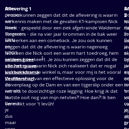
Over
Aflevering 1
Af
Ec
precies
B
Je zou kunnen zeggen dat dit de aflevering is waarin
2
een
w
we kennis maken met de gevallen K1-kampioen Nick
Ni
week
d
Roest - gespeeld door een ziek afgetrainde Waldemar
h
slingeren
fo
Torenstra - die na vier jaar brommen in de bak weer
z'
BNN
B
wil werken aan een comeback. Je zou ook kunnen
za
en
je
zeggen dat dit de aflevering is waarin nagenoeg
w
NPO3
al
iedereen die Nick ooit een warm hart toedroeg, hem
be
seizoen twee
ti
nu de rug toekeert. Je zou kunnen zeggen dat dit de
o
van het rauwe
ja
aflevering is waarin Nick zich realiseert dat er nogal
o
kickboksdrama
ei
wat werk aan de winkel is, maar voor mij is het vooral
e
Vechtershart
e
de aflevering van een effectieve oplossing voor de
o
de
n
duivenplaag op de Dam en van een tijgerslip onder een
in
wereld
h
net iets te doorzichtige roze legging. Hoe krijg ik dat
't
in.
v
laatste ooit nog van mijn netvlies?! Hoe dan?! Ik ben
le
Bereid
r
verminkt voor 't levûh!
v
je
je
zi
dus
a
d
maar
gr
b
voor
tu