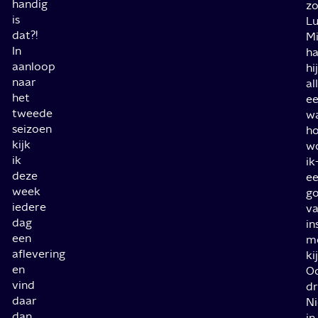
handig
zo
is
Lu
Instellingen
Dempen
Volledig
dat?!
Mi
scherm
Foutcode 403
In
h
Afspelen
aanloop
hij
Dit item is momenteel niet
beschikbaar.
naar
al
het
ee
00:01
00:00
tweede
w
seizoen
ho
kijk
w
ik
ik
deze
ee
week
go
iedere
v
dag
in
een
m
aflevering
ki
en
O
vind
dr
daar
Ni
dan
in