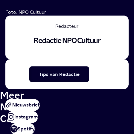
Foto: NPO Cultuur
Redacteur
Redactie NPO Cultuur
Tips van Redactie
Meer
NPO
Nieuwsbrief
Cultuur
Instagram
Spotify