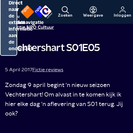
Direct
Direct
Direct
naar
naar
naar
de
de
de
Zoeken
Weergave
Inloggen
Menu
Naar
Naar
inhoud
hoofdnavigatie
extra
Redactie NPO Cultuur
de
de
informatie
beginpagina
beginpagina
aan
van
van
de
Vechtershart S01E05
NPO
NPO
onderkant
Cultuur
5 April 2017
Fictie reviews
Zondag 9 april begint 'n nieuw seizoen
Vechtershart! Om alvast in te komen kijk ik
hier elke dag 'n aflevering van S01 terug. Jij
ook?