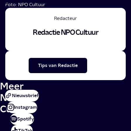
Foto: NPO Cultuur
Redacteur
Redactie NPO Cultuur
Tips van Redactie
Meer
NPO
Nieuwsbrief
Cultuur
Instagram
Spotify
TikTok