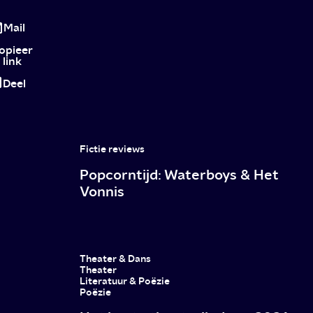
Vechtershart
S01E05
Mail
opieer
link
Deel
Fictie reviews
Popcorntijd: Waterboys & Het
Vonnis
Theater & Dans
Theater
Literatuur & Poëzie
Poëzie