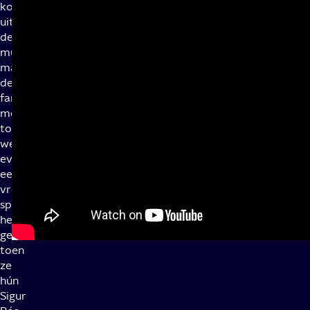
koppen
uit
de
muziekindustrie,
maar
de
fans
moeten
toch
wel
even
een
vreugde
sprongetje
hebben
gedaan
toen
ze
hún
Sigur