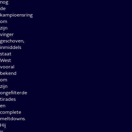
nog
de
kampioensring
om
zijn
vinger
geschoven,
inmiddels
staat
West
vooral
bekend
om
zijn
ongefilterde
tirades
en
complete
meltdowns.
Hij
is