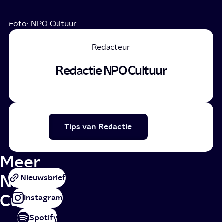
Foto: NPO Cultuur
Redacteur
Redactie NPO Cultuur
Tips van Redactie
Meer
NPO
Nieuwsbrief
Cultuur
Instagram
Spotify