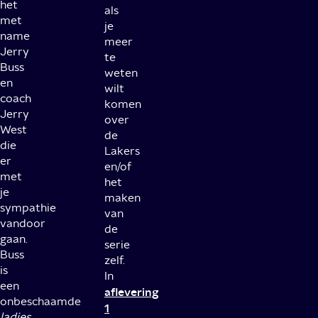
het
als
met
je
name
meer
Jerry
te
Buss
weten
en
wilt
coach
komen
Jerry
over
West
de
die
Lakers
er
en/of
met
het
je
maken
sympathie
van
vandoor
de
gaan.
serie
Buss
zelf.
is
In
een
aflevering
onbeschaamde
1
ladies