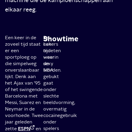
elkaar reeg.
Showtime
Een keer in de
De
In
zoveel tijd staat
Lakers
een
er een
moeten
tijd
sportploeg op
weer
waarin
die simpelweg
sexy
de
onverslaanbaar
worden.
NBA
lijkt. Denk aan
gebukt
het Ajax van ’95
gaat
of het swingende
onder
Barcelona met
slechte
Messi, Suarez en
beeldvorming,
Neymar in de
overmatig
voorhoede. Twee
cocaïnegebruik
jaar geleden
onder
ESPN
spelers
zette
en