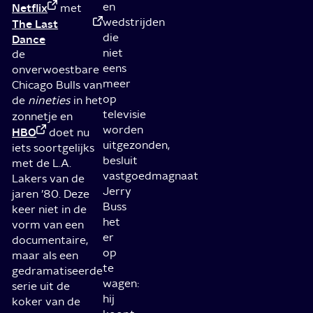
en
Netflix
met
wedstrijden
The Last
die
Dance
niet
de
eens
onverwoestbare
meer
Chicago Bulls van
op
de
nineties
in het
televisie
zonnetje en
worden
HBO
doet nu
uitgezonden,
iets soortgelijks
besluit
met de L.A.
vastgoedmagnaat
Lakers van de
Jerry
jaren ’80. Deze
Buss
keer niet in de
het
vorm van een
er
documentaire,
op
maar als een
te
gedramatiseerde
wagen:
serie uit de
hij
koker van de