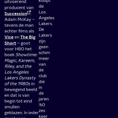
koopt
uitvoerend
de
producent van
Los
Succession
.
Angeles
Adam McKay –
Lakers.
tevens de man
De
achter films als
Lakers
Vice
The Big
en
zijn
Short
– goot
geen
voor HBO het
schim
boek
Showtime:
meer
Magic, Kareem,
van
Riley, and the
de
Los Angeles
club
Lakers Dynasty
die
of the 1980s
in
in
bewegend beeld
de
en dat is van
jaren
begin tot eind
’60
smullen
zes
geblazen. In ieder
keer