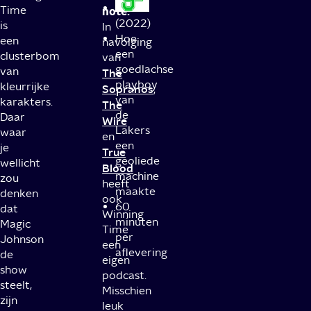
Time
note:
(2022)
is
In
Hoe
een
navolging
een
clusterbom
van
goedlachse
van
The
playboy
kleurrijke
Sopranos
,
van
karakters.
The
de
Daar
Wire
Lakers
waar
en
een
je
True
geoliede
wellicht
Blood
machine
zou
heeft
maakte
denken
ook
60
dat
Winning
minuten
Magic
Time
per
Johnson
een
aflevering
de
eigen
show
podcast.
steelt,
Misschien
zijn
leuk