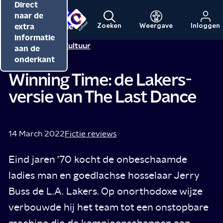
Direct
Direct
Direct
naar de
naar de
naar de
inhoud
hoofdnavigatie
extra
Zoeken
Weergave
Inloggen
Menu
Naar
Naar
informatie
Redactie NPO Cultuur
de
de
aan de
beginpagina
beginpagina
onderkant
van
van
Winning Time: de Lakers-
NPO
NPO
versie van The Last Dance
Cultuur
14 March 2022
Fictie reviews
Eind jaren '70 kocht de onbeschaamde
ladies man en goedlachse hosselaar Jerry
Buss de L.A. Lakers. Op onorthodoxe wijze
verbouwde hij het team tot een onstopbare
machine die de kampioenschappen aan