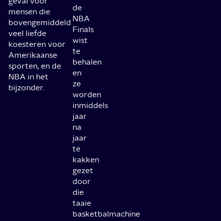
geval voor
de
mensen die
NBA
bovengemiddeld
Finals
veel liefde
wist
koesteren voor
te
Amerikaanse
behalen
sporten, en de
en
NBA in het
ze
bijzonder.
worden
inmiddels
jaar
na
jaar
te
kakken
gezet
door
die
taaie
basketbalmachine