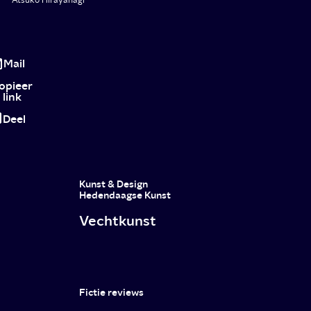
Een
klein
Mail
beetje
opieer
link
hoop
Deel
Kunst & Design
Hedendaagse Kunst
Vechtkunst
Fictie reviews