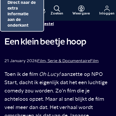
Direct naar de
Direct naar de
Direct naar de
inhoud
hoofdnavigatie
extra
informatie
Zoeken
Weergave
Inloggen
Menu
Naar
Naar
aan de
Alicha van Gestel
Tip van
de
de
onderkant
beginpagina
beginpagina
van
van
Een klein beetje hoop
NPO
NPO
Cultuur
21 January 2026
Film, Serie & Documentaire
Film
Toen ik de film
Oh Lucy!
aanzette op NPO
Start, dacht ik eigenlijk dat het een luchtige
comedy zou worden. Zo’n film die je
achteloos opzet. Maar al snel blijkt de film
veel meer dan dat. Het verhaal wordt
omschreven als dat van de Japanse