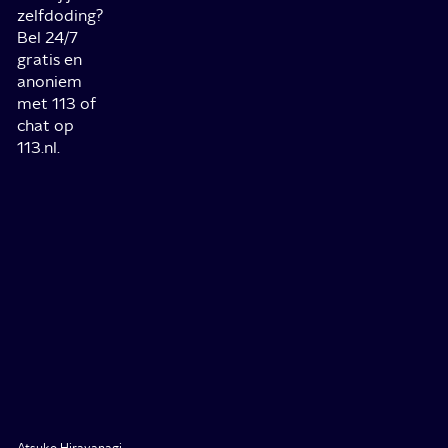
zelfdoding?
Bel 24/7
gratis en
anoniem
met 113 of
chat op
113.nl.
Atsuko Hirayanagi