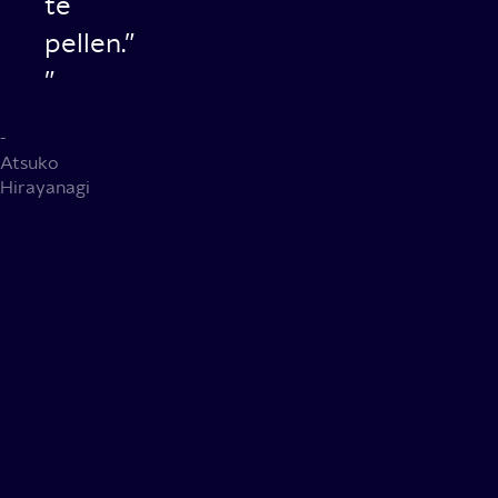
te
pellen.”
-
Atsuko
Hirayanagi