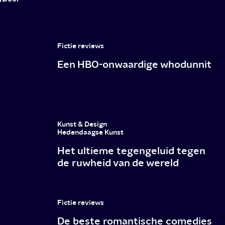
of
voor
design?
Fictie reviews
Een HBO-onwaardige whodunnit
Kunst & Design
Hedendaagse Kunst
Het ultieme tegengeluid tegen
de ruwheid van de wereld
Fictie reviews
De beste romantische comedies