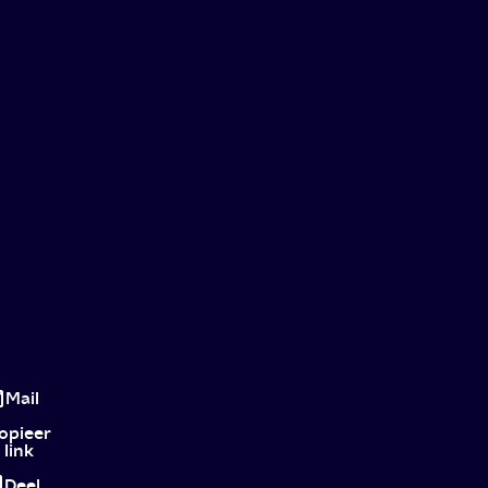
Kies
je
Mail
voor
opieer
link
functie
Deel