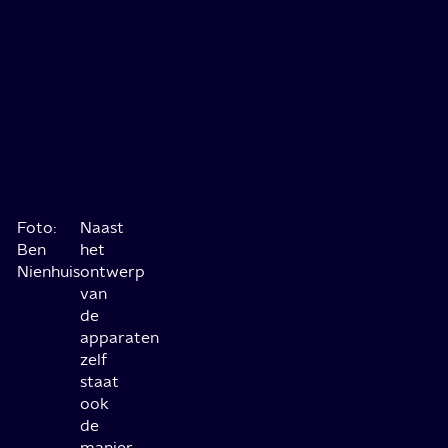
Foto:
Naast
Ben
het
Nienhuis
ontwerp
van
de
apparaten
zelf
staat
ook
de
manier