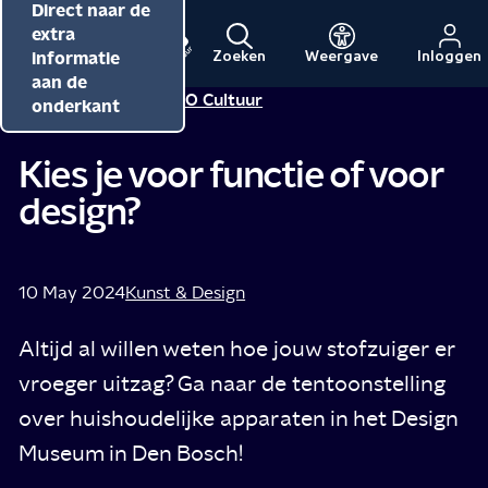
Direct naar de
Direct naar de
Direct naar de
inhoud
hoofdnavigatie
extra
informatie
Zoeken
Weergave
Inloggen
Menu
Naar
Naar
aan de
Redactie NPO Cultuur
Tip van
de
de
onderkant
beginpagina
beginpagina
van
van
Kies je voor functie of voor
NPO
NPO
design?
Cultuur
10 May 2024
Kunst & Design
Altijd al willen weten hoe jouw stofzuiger er
vroeger uitzag? Ga naar de tentoonstelling
over huishoudelijke apparaten in het Design
Museum in Den Bosch!