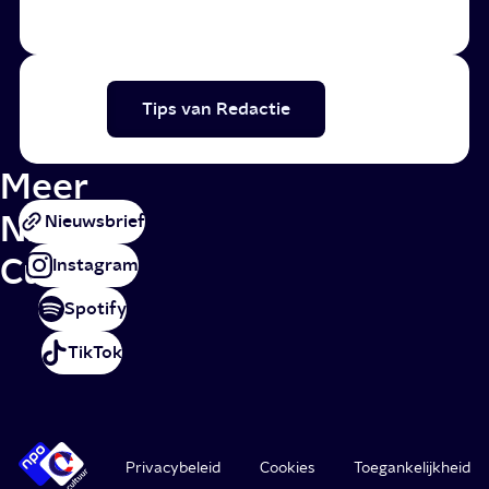
Tips van Redactie
Meer
NPO
Nieuwsbrief
Cultuur
Instagram
Spotify
TikTok
Privacybeleid
Cookies
Toegankelijkheid