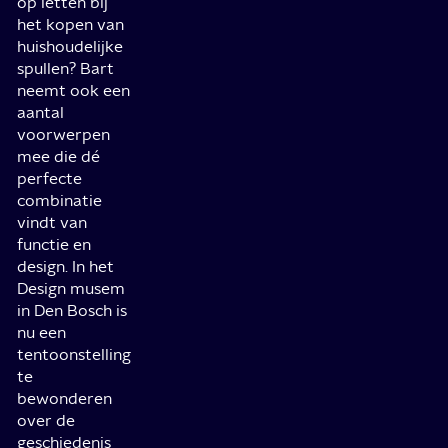
op letten bij
het kopen van
huishoudelijke
spullen? Bart
neemt ook een
aantal
voorwerpen
mee die dé
perfecte
combinatie
vindt van
functie en
design. In het
Design musem
in Den Bosch is
nu een
tentoonstelling
te
bewonderen
over de
geschiedenis