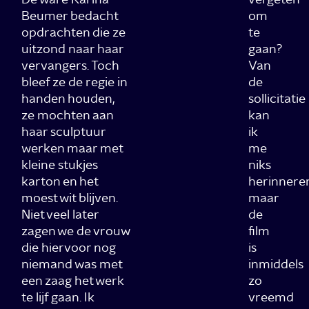
Beumer bedacht
om
opdrachten die ze
te
uitzond naar haar
gaan?
vervangers. Toch
Van
bleef ze de regie in
de
handen houden,
sollicitatie
ze mochten aan
kan
haar sculptuur
ik
werken maar met
me
kleine stukjes
niks
karton en het
herinnere
moest wit blijven.
maar
Niet veel later
de
zagen we de vrouw
film
die hiervoor nog
is
niemand was met
inmiddels
een zaag het werk
zo
te lijf gaan. Ik
vreemd