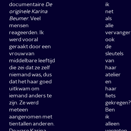
documentaire
De
ik
originele Karina
net
Beumer
. Veel
als
mensen
alle
reageerden. Ik
vervanger
werd vooral
ook
geraakt door een
de
vrouw van
sleutels
middelbare leeftijd
van
die zei dat ze zelf
haar
niemand was, dus
atelier
dat het haar goed
en
uitkwam om
haar
iemand anders te
fiets
zijn. Ze werd
gekregen?
meteen
Ben
aangenomen met
ik
tientallen anderen.
alleen
De ware Karina
vergeten