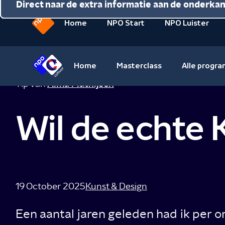
Direct naar de inhoud
Direct naar de hoofdnavigatie
Direct naar de extra informatie aan de onderka
Home
NPO Start
NPO Luister
Naar
de
beginpagina
Home
Masterclass
Alle progr
van
Naar
Tip van
Alma Mathijsen
NPO
de
beginpagina
Wil de echte
van
NPO
Cultuur
19 October 2025
Kunst & Design
Een aantal jaren geleden had ik per 