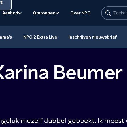
nt
Zoeken
Aanbod
Omroepen
Over NPO
Zoeken
Bekijk onderliggend
Bekijk onderliggend
amma's
NPO 2 Extra Live
Inschrijven nieuwsbrief
 Karina Beumer
ongeluk mezelf dubbel geboekt. Ik moest