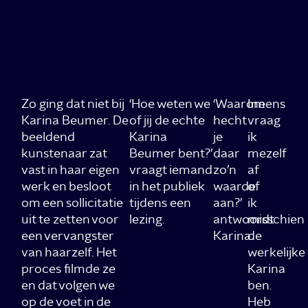
Zo ging dat niet bij
‘Hoe weten we
‘Waarom
Ineens
Karina Beumer. De
of jij de echte
hecht
vraag
beeldend
Karina
je
ik
kunstenaar zat
Beumer bent?’
daar
mezelf
vast in haar eigen
vraagt iemand
zo’n
af
werk en besloot
in het publiek
waarde
of
om een sollicitatie
tijdens een
aan?’
ik
uit te zetten voor
lezing.
antwoordt
misschien
een vervangster
Karina.
de
van haarzelf. Het
werkelijke
proces filmde ze
Karina
en dat volgen we
ben.
op de voet in de
Heb