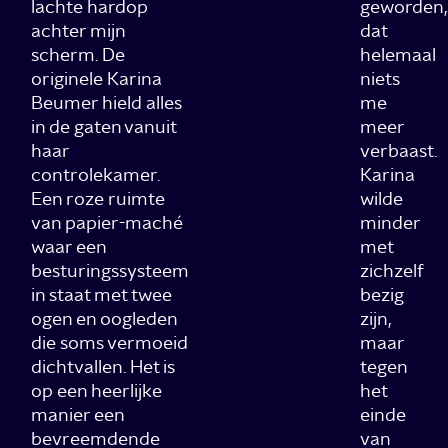
lachte hardop
geworden,
achter mijn
dat
scherm. De
helemaal
originele Karina
niets
Beumer hield alles
me
in de gaten vanuit
meer
haar
verbaast.
controlekamer.
Karina
Een roze ruimte
wilde
van papier-maché
minder
waar een
met
besturingssysteem
zichzelf
in staat met twee
bezig
ogen en oogleden
zijn,
die soms vermoeid
maar
dichtvallen. Het is
tegen
op een heerlijke
het
manier een
einde
bevreemdende
van