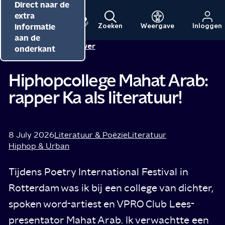
Direct naar de
Direct naar de
Direct naar de
inhoud
hoofdnavigatie
extra
informatie
Zoeken
Weergave
Inloggen
Menu
Naar
Naar
aan de
Rachel Pouwer
Tip van
de
de
onderkant
beginpagina
beginpagina
van
van
Hiphopcollege Mahat Arab:
NPO
NPO
rapper Ka als literatuur!
Cultuur
8 July 2026
Literatuur & Poëzie
Literatuur
Hiphop & Urban
Tijdens Poetry International Festival in
Rotterdam was ik bij een college van dichter,
spoken word-artiest en VPRO Club Lees-
presentator Mahat Arab. Ik verwachtte een