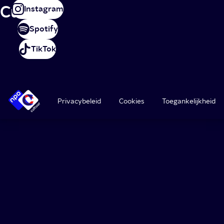
Cultuur
Instagram
Spotify
TikTok
Privacybeleid
Cookies
Toegankelijkheid