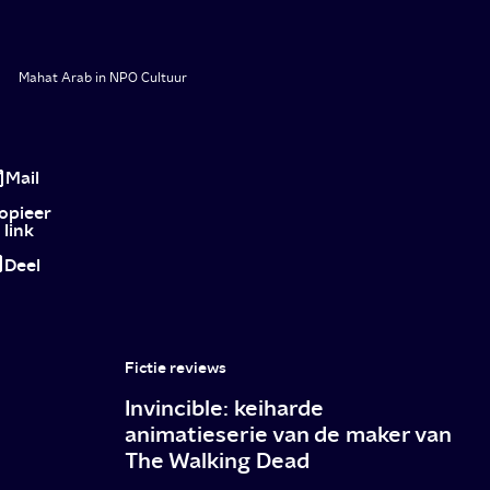
Mahat Arab in NPO Cultuur
Hiphopcollege
Mahat
Mail
Arab:
opieer
link
rapper
Deel
Ka
als
literatuur!
Fictie reviews
Invincible: keiharde
animatieserie van de maker van
The Walking Dead