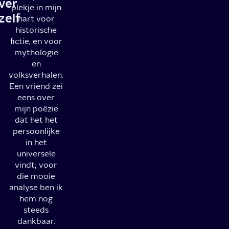
ver
plekje in mijn
zelf
hart voor
historische
fictie, en voor
mythologie
en
volksverhalen.
Een vriend zei
eens over
mijn poëzie
dat het het
persoonlijke
in het
universele
vindt; voor
die mooie
analyse ben ik
hem nog
steeds
dankbaar.