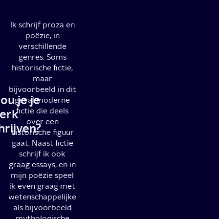
Ik schrijf proza en
poëzie, in
verschillende
genres. Soms
historische fictie,
maar
bijvoorbeeld in dit
ou je je
geval moderne
fictie die deels
erk
over een
rijven?
historische figuur
gaat. Naast fictie
schrijf ik ook
graag essays, en in
mijn poëzie speel
ik even graag met
wetenschappelijke
als bijvoorbeeld
mythologische