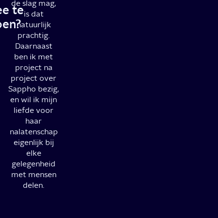
de slag mag,
e te
is dat
oen?
natuurlijk
prachtig.
Daarnaast
ben ik met
project na
project over
Sappho bezig,
en wil ik mijn
liefde voor
haar
nalatenschap
eigenlijk bij
elke
gelegenheid
met mensen
delen.