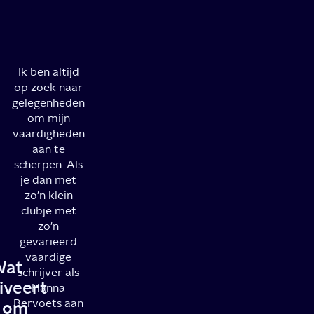
Ik ben altijd
op zoek naar
gelegenheden
om mijn
vaardigheden
aan te
scherpen. Als
je dan met
zo'n klein
clubje met
zo'n
gevarieerd
vaardige
Wat
schrijver als
iveert
Hanna
Bervoets aan
e om