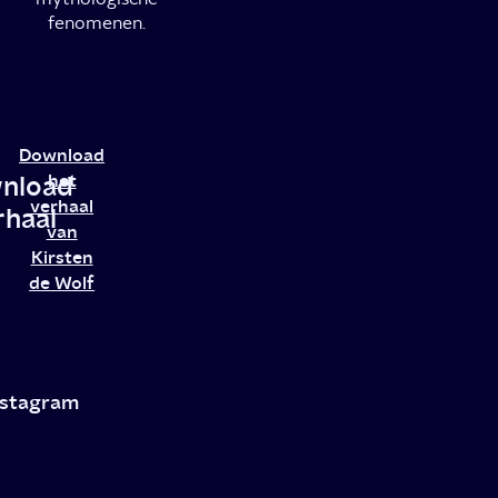
fenomenen.
Download
nload
het
verhaal
rhaal
van
Kirsten
de Wolf
Socials
nstagram