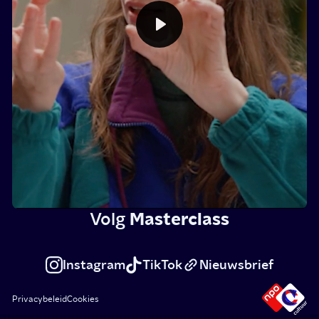
Play
Volg
Masterclass
Instagram
TikTok
Nieuwsbrief
NP
Privacybeleid
Cookies
Cul