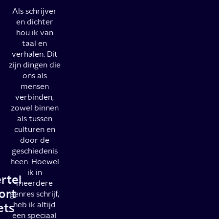
Als schrijver
en dichter
hou ik van
taal en
verhalen. Dit
zijn dingen die
ons als
mensen
verbinden,
zowel binnen
als tussen
culturen en
door de
geschiedenis
heen. Hoewel
ik in
rtel
meerdere
ort
genres schrijf,
heb ik altijd
ets
een speciaal