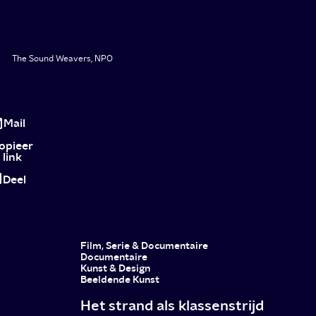
The Sound Weavers, NPO
Achtergrondmuziek
in
Mail
de
opieer
link
spotlights
Deel
Film, Serie & Documentaire
Documentaire
Kunst & Design
Beeldende Kunst
Het strand als klassenstrijd