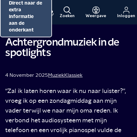
Direct naar de
Direct naar de
Direct naar de
inhoud
hoofdnavigatie
extra
informatie
Zoeken
Weergave
Inloggen
Menu
Naar
Naar
aan de
de
de
onderkant
beginpagina
beginpagina
Achtergrondmuziek in de
van
van
spotlights
NPO
NPO
Cultuur
4 November 2025
Muziek
Klassiek
“Zal ik laten horen waar ik nu naar luister?”,
vroeg ik op een zondagmiddag aan mijn
vader terwijl we naar mijn oma reden. Ik
verbond het audiosysteem met mijn
telefoon en een vrolijk pianospel vulde de