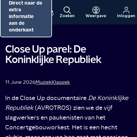
Direct naar de
Direct naar de
Direct naar de
inhoud
hoofdnavigatie
extra
informatie
Zoeken
Weergave
Inloggen
Menu
Naar
Naar
aan de
Pieteke Dik
Tip van
de
de
onderkant
beginpagina
beginpagina
van
van
Close Up parel: De
NPO
NPO
Koninklijke Republiek
Cultuur
11 June 2026
Muziek
Klassiek
In de Close Up documentaire
De Koninklijke
Republiek
(AVROTROS) zien we de vijf
slagwerkers en paukenisten van het
Concertgebouworkest. Het is een hecht
clubje, maar een van hen gaat met pensioen.