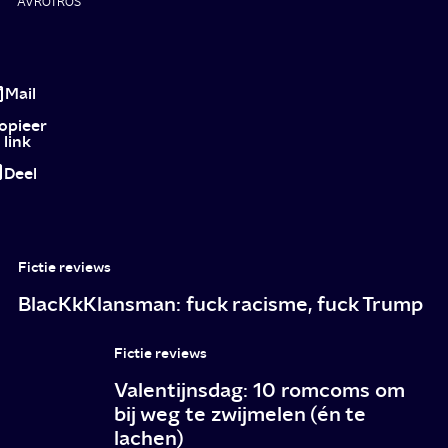
AVROTROS
Close
Up
Mail
parel:
opieer
link
De
Deel
Koninklijke
Republiek
Fictie reviews
BlacKkKlansman: fuck racisme, fuck Trump
Fictie reviews
Valentijnsdag: 10 romcoms om
bij weg te zwijmelen (én te
lachen)