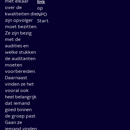
met elkaar
link
over de
op
kwaliteiten die
NPO
zijn opvolger
Start.
moet bezitten.
Ze zijn bezig
met de
audities en
welke stukken
de auditanten
moeten
voorbereiden.
Daarnaast
vinden ze het
vooral ook
heel belangrijk
dat iemand
goed binnen
de groep past.
Gaan ze
iemand vinden