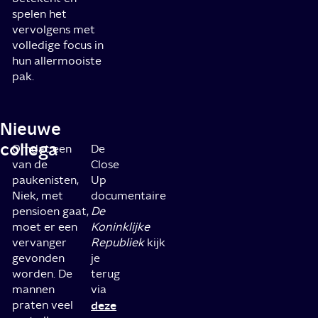
spelen het
vervolgens met
volledige focus in
hun allermooiste
pak.
Nieuwe
collega
Omdat een
De
van de
Close
paukenisten,
Up
Niek, met
documentaire
pensioen gaat,
De
moet er een
Koninklijke
vervanger
Republiek
kijk
gevonden
je
worden. De
terug
mannen
via
praten veel
deze