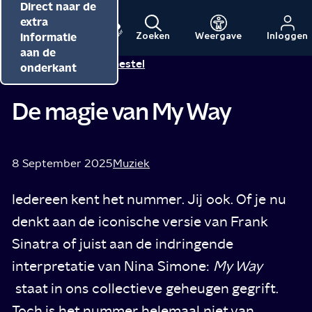
Direct naar de
Direct naar de
Direct naar de
inhoud
hoofdnavigatie
extra
informatie
Zoeken
Weergave
Inloggen
Menu
Naar
Naar
aan de
Alicha van Gestel
Tip van
de
de
onderkant
beginpagina
beginpagina
van
van
De magie van My Way
NPO
NPO
Cultuur
8 September 2025
Muziek
Iedereen kent het nummer. Jij ook. Of je nu
denkt aan de iconische versie van Frank
Sinatra of juist aan de indringende
interpretatie van Nina Simone:
My Way
staat in ons collectieve geheugen gegrift.
Toch is het nummer helemaal niet van