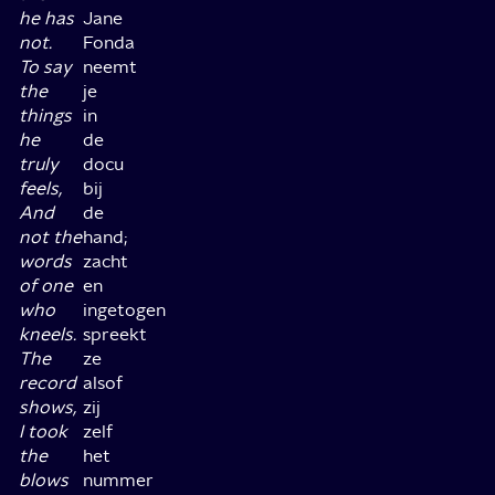
he has
Jane
not.
Fonda
To say
neemt
the
je
things
in
he
de
truly
docu
feels,
bij
And
de
not the
hand;
words
zacht
of one
en
who
ingetogen
kneels.
spreekt
The
ze
record
alsof
shows,
zij
I took
zelf
the
het
blows
nummer