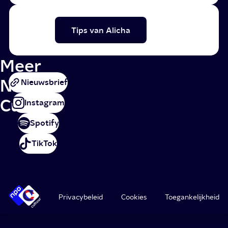
Tips van Alicha
Meer
NPO
Nieuwsbrief
Cultuur
Instagram
Spotify
TikTok
Privacybeleid
Cookies
Toegankelijkheid