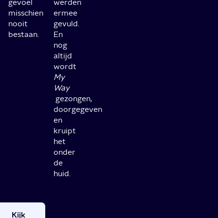
gevoel
werden
misschien
ermee
nooit
gevuld.
bestaan.
En
nog
altijd
wordt
My
Way
gezongen,
doorgegeven
en
kruipt
het
onder
de
huid.
Kijk