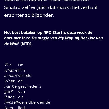
Sinatra zelf en juist dat maakt het verhaal
erachter zo bijzonder.
Het best bekeken op NPO Start is deze week de
documentaire
De magie van My Way
bij
Het Uur van
de Wolf
(NTR).
'For
De
what is
film
a man?
verteld
What
de
has he
geschiedenis
got?
van
If not
dit
himself,
wereldberoemde
then
lied.