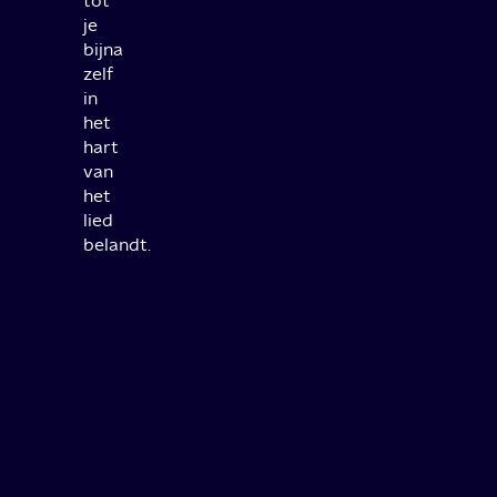
tot
je
bijna
zelf
in
het
hart
van
het
lied
belandt.