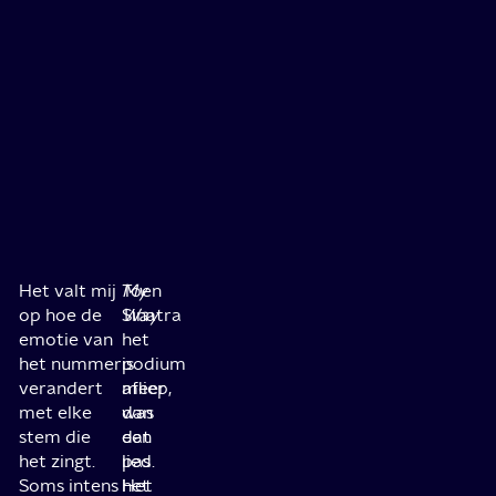
Het valt mij
Toen
My
op hoe de
Sinatra
Way
emotie van
het
het nummer
podium
is
verandert
afliep,
meer
met elke
was
dan
stem die
dat
een
het zingt.
pas
lied.
Soms intens
het
Het