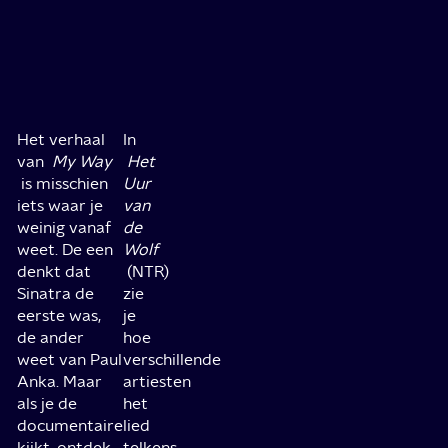
Het verhaal
In
van
My Way
Het
is misschien
Uur
iets waar je
van
weinig vanaf
de
weet. De een
Wolf
denkt dat
(NTR)
Sinatra de
zie
eerste was,
je
de ander
hoe
weet van Paul
verschillende
Anka. Maar
artiesten
als je de
het
documentaire
lied
kijkt, ontdek
telkens