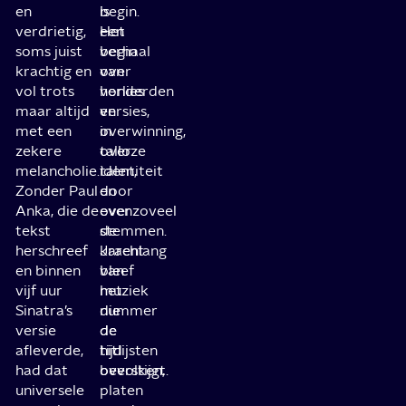
en
begin.
is
verdrietig,
Het
een
soms juist
begin
verhaal
krachtig en
van
over
vol trots
honderden
verlies
maar altijd
versies,
en
met een
in
overwinning,
zekere
talloze
over
melancholie.
talen,
identiteit
Zonder Paul
door
en
Anka, die de
evenzoveel
over
tekst
stemmen.
de
herschreef
Jarenlang
kracht
en binnen
bleef
van
vijf uur
het
muziek
Sinatra’s
nummer
die
versie
de
de
afleverde,
hitlijsten
tijd
had dat
bevolken,
overstijgt.
universele
platen