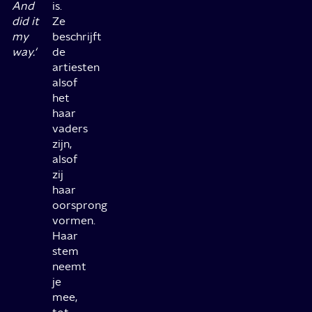
And
is.
did it
Ze
my
beschrijft
way.‘
de
artiesten
alsof
het
haar
vaders
zijn,
alsof
zij
haar
oorsprong
vormen.
Haar
stem
neemt
je
mee,