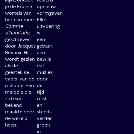
je de Franse
opnieuw
wortels van
vormgaven.
het nummer:
Elke
Comme
uitvoering
d’habitude
,
is
geschreven
een
door Jacques
gebaar,
Revaux. Hij
een
wordt gezien
bewijs
als de
dat
geestelijke
muziek
vader van de
door
melodie. Een
de
melodie die
tijd
zich snel
reist
bekend
en
maakte door
steeds
de wereld
verder
heen.
groeit
in