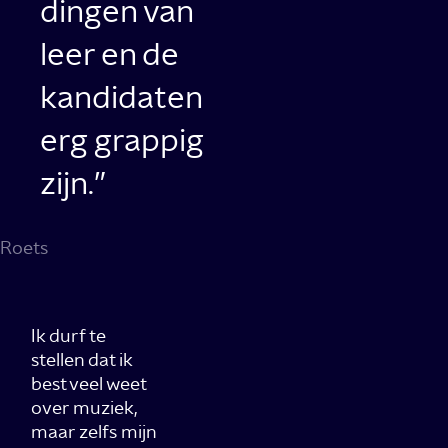
dingen van
leer en de
kandidaten
erg grappig
zijn.
Roets
Ik durf te
stellen dat ik
best veel weet
over muziek,
maar zelfs mijn