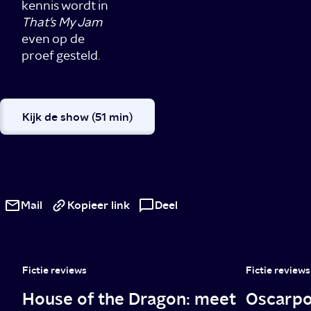
kennis wordt in
That's My Jam
even op de
proef gesteld.
Kijk de show (51 min)
Grappige
muziekquiz
Mail
Kopieer link
Deel
waar
je
Fictie reviews
Fictie reviews
wat
House of the Dragon: meet
Oscarpo
van