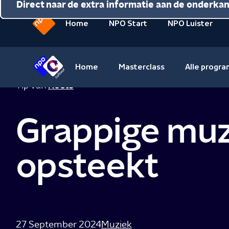
Direct naar de inhoud
Direct naar de hoofdnavigatie
Direct naar de extra informatie aan de onderka
Home
NPO Start
NPO Luister
Naar
de
beginpagina
Home
Masterclass
Alle progr
van
Naar
Tip van
Roets
NPO
de
beginpagina
Grappige muz
van
NPO
Cultuur
opsteekt
27 September 2024
Muziek