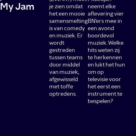
My Jam
je zien omdat
neemt elke
het een mooie
aflevering vier
samensmelting
BN'ers mee in
is van comedy
een avond
en muziek. Er
boordevol
wordt
muziek. Welke
gestreden
hits weten zij
tussen teams
te herkennen
door middel
en lukt het hun
van muziek,
om op
afgewisseld
televisie voor
met toffe
het eerst een
optredens.
instrument te
bespelen?