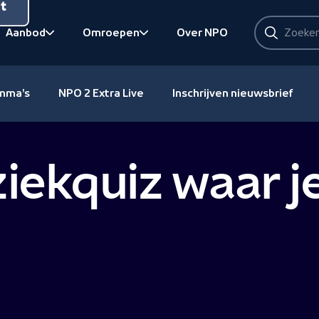
nt
Zoeken
Aanbod
Omroepen
Over NPO
Zoeken
Bekijk onderliggend
Bekijk onderliggend
amma's
NPO 2 Extra Live
Inschrijven nieuwsbrief
iekquiz waar j