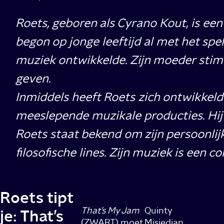
Roets, geboren als Cyrano Kout, is ee
begon op jonge leeftijd al met het spel
muziek ontwikkelde. Zijn moeder stimu
geven.
Inmiddels heeft Roets zich ontwikkeld 
meeslepende muzikale producties. Hij
Roets staat bekend om zijn persoonlij
filosofische lines. Zijn muziek is een
Roets tipt
That’s My Jam
Quinty
je: That’s
(ZWART) moet
Misiedjan