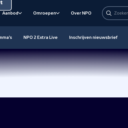
nt
Zoeken
Aanbod
Omroepen
Over NPO
Zoeken
Bekijk onderliggend
Bekijk onderliggend
amma's
NPO 2 Extra Live
Inschrijven nieuwsbrief