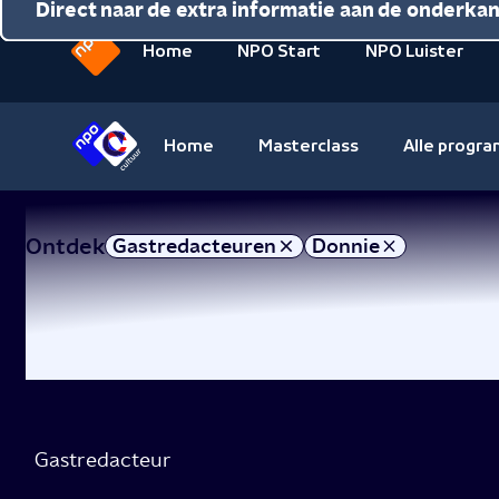
Direct naar de inhoud
Direct naar de hoofdnavigatie
Direct naar de extra informatie aan de onderka
Home
NPO Start
NPO Luister
Naar
de
beginpagina
Home
Masterclass
Alle progr
van
Naar
NPO
de
beginpagina
Ontdek
Gastredacteuren
Donnie
van
NPO
Cultuur
Gastredacteur