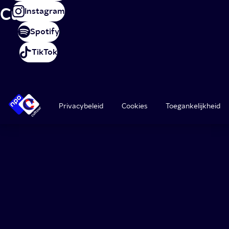
Cultuur
Instagram
Spotify
TikTok
Privacybeleid
Cookies
Toegankelijkheid