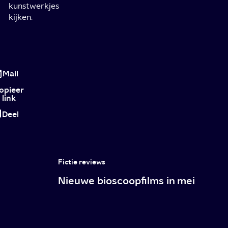
kunstwerkjes
kijken.
Je
eigen
Mail
veilige
opieer
link
plekje
Deel
bij
je
zelfgekozen
Fictie reviews
familie
Nieuwe bioscoopfilms in mei