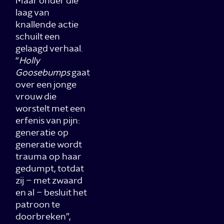
Maar onder die
laag van
knallende actie
schuilt een
gelaagd verhaal.
“
Holly
Goosebumps
gaat
over een jonge
vrouw die
worstelt met een
erfenis van pijn:
generatie op
generatie wordt
trauma op haar
gedumpt, totdat
zij – met zwaard
en al – besluit het
patroon te
doorbreken”,