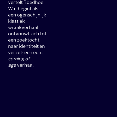
vertelt Boedhoe.
Wat begint als
een ogenschijnlijk
klassiek
wraakverhaal
ontvouwt zich tot
een zoektocht
naar identiteit en
verzet: een echt
coming of
age
verhaal.