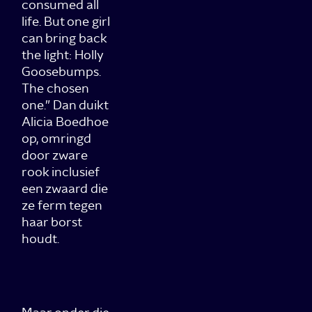
consumed all
life. But one girl
can bring back
the light: Holly
Goosebumps.
The chosen
one.” Dan duikt
Alicia Boedhoe
op, omringd
door zware
rook inclusief
een zwaard die
ze ferm tegen
haar borst
houdt.