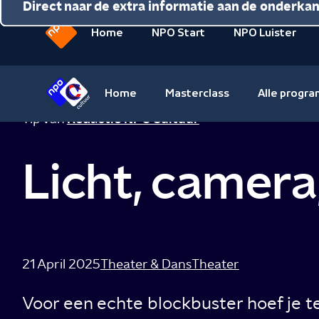
Direct naar de inhoud
Direct naar de hoofdnavigatie
Direct naar de extra informatie aan de onderka
Home
NPO Start
NPO Luister
Naar
de
beginpagina
Home
Masterclass
Alle progr
van
Naar
Tip van
Redactie NPO Cultuur
NPO
de
beginpagina
Licht, camera,
van
NPO
Cultuur
21 April 2025
Theater & Dans
Theater
Voor een echte blockbuster hoef je 