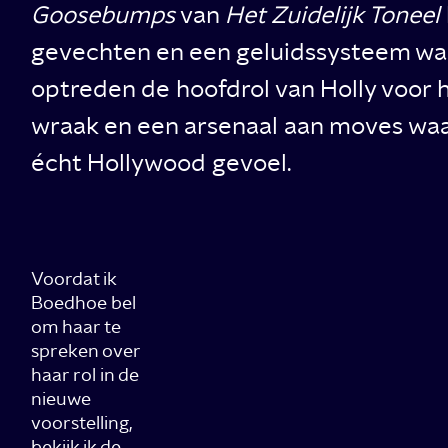
Goosebumps
van
Het Zuidelijk Toneel
gevechten en een geluidssysteem waar
optreden de hoofdrol van Holly voor h
wraak en een arsenaal aan moves waar
écht Hollywood gevoel.
Voordat ik
Boedhoe bel
om haar te
spreken over
haar rol in de
nieuwe
voorstelling,
bekijk ik de