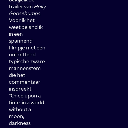
trailer van
Holly
Goosebumps
.
Voor ik het
weet beland ik
in een
spannend
filmpje met een
ontzettend
typische zware
mannenstem
die het
commentaar
inspreekt:
“Once upon a
time, in a world
without a
moon,
darkness