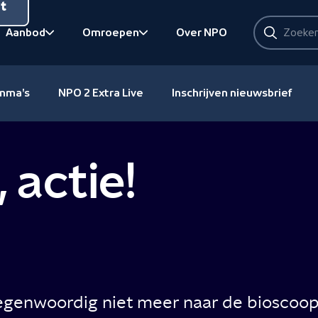
nt
Zoeken
Aanbod
Omroepen
Over NPO
Zoeken
Bekijk onderliggend
Bekijk onderliggend
amma's
NPO 2 Extra Live
Inschrijven nieuwsbrief
 actie!
tegenwoordig niet meer naar de bioscoop