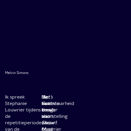
Melvin Simons
Ik spreek
Die
Met
Na
Let’s
Stephanie
kwetsbaarheid
eerdere
haar
Get
Louwrier tijdens
komt
shows
vorige
Louder
de
niet
als
voorstelling
tourt
repetitieperiode
vanzelf.
Show
Show
van
van de
Louwrier
Must
Must
6