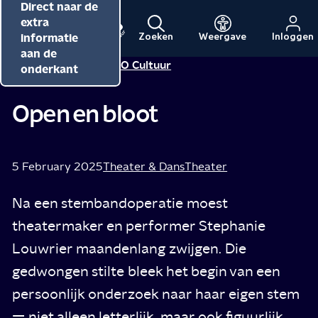
Direct naar de
Direct naar de
Direct naar de
inhoud
hoofdnavigatie
extra
informatie
Zoeken
Weergave
Inloggen
Menu
Naar
Naar
aan de
Redactie NPO Cultuur
Tip van
de
de
onderkant
beginpagina
beginpagina
van
van
Open en bloot
NPO
NPO
Cultuur
5 February 2025
Theater & Dans
Theater
Na een stembandoperatie moest
theatermaker en performer Stephanie
Louwrier maandenlang zwijgen. Die
gedwongen stilte bleek het begin van een
persoonlijk onderzoek naar haar eigen stem
— niet alleen letterlijk, maar ook figuurlijk.