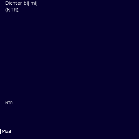
Dichter bij mij
(NTR).
NTR
Open
en
Mail