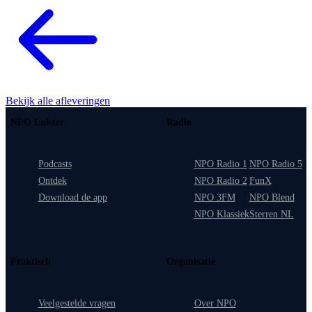
Bekijk alle afleveringen
NPO Luister
Radio
Podcasts
NPO Radio 1
NPO Radio 5
Ontdek
NPO Radio 2
FunX
Download de app
NPO 3FM
NPO Blend
NPO Klassiek
Sterren NL
Praktisch
Organisatie
Veelgestelde vragen
Over NPO