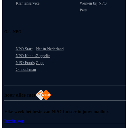
Klantenservice
Werken bij NPO
Pers
Ook NPO
NPO Start
Net in Nederland
NPO Kennis
Zappelin
NPO Fonds
Zapp
Ombudsman
hoor alles met
Elke week het beste van NPO Luister in jouw mailbox
Inschrijven