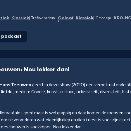
.
ziek
Klassiek
Geloof
Klassiek
KRO-N
Trefwoorden:
Omroep:
r podcast
eeuwen: Nou lekker dan!
Hans Teeuwen
geeft in deze show (2020) een verontrustende blik 
s, liefde, medium Gonnie, kunst, cultuur, inclusiviteit, diversiteit, bi
.
llemaal niet goed maar is wel grappig en daar komen de mensen toch
om te veranderen wat eigenlijk diep en diep triest is voor zijn dir
toeschouwer is spekkoper. Nou lekker dan.