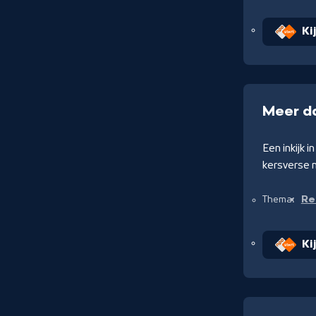
Ki
Meer d
Een inkijk i
kersverse 
Rea
Thema:
Ki