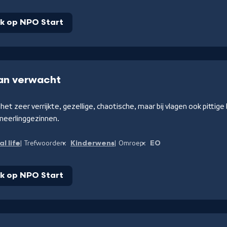
jk op NPO Start
an verwacht
n het zeer verrijkte, gezellige, chaotische, maar bij vlagen ook pittig
meerlinggezinnen.
l life
Kinderwens
EO
Trefwoorden:
Omroep:
jk op NPO Start