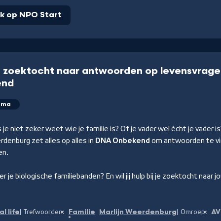
jk op NPO Start
 zoektocht naar antwoorden op levensvrage
end
mma
 je niet zeker weet wie je familie is? Of je vader wel écht je vader is
rdenburg zet alles op alles in
DNA Onbekend
om antwoorden te vi
en.
over je biologische familiebanden? En wil jij hulp bij je zoektocht naa
l life
Familie
Marlijn Weerdenburg
A
Trefwoorden:
Omroep: