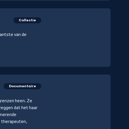
Collectie
santste van de
Documentaire
 grenzen heen. Ze
zeggen dat het haar
uimerende
t therapeuten,