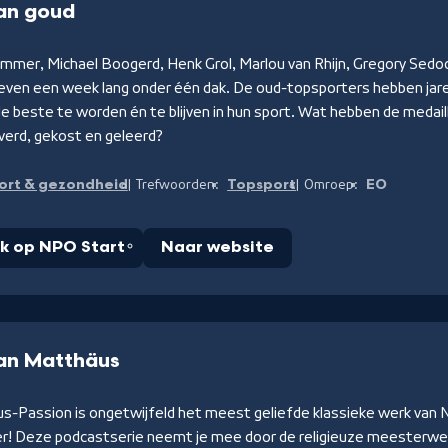
an goud
mmer, Michael Boogerd, Henk Grol, Marlou van Rhijn, Gregory Sedoc
leven een week lang onder één dak. De oud-topsporters hebben jaren
e beste te worden én te blijven in hun sport. Wat hebben de medail
verd, gekost en geleerd?
ort & gezondheid
Topsport
EO
Trefwoorden:
Omroep:
jk op NPO Start
Naar website
an Matthäus
s-Passion is ongetwijfeld het meest geliefde klassieke werk van N
r! Deze podcastserie neemt je mee door de religieuze meesterwer