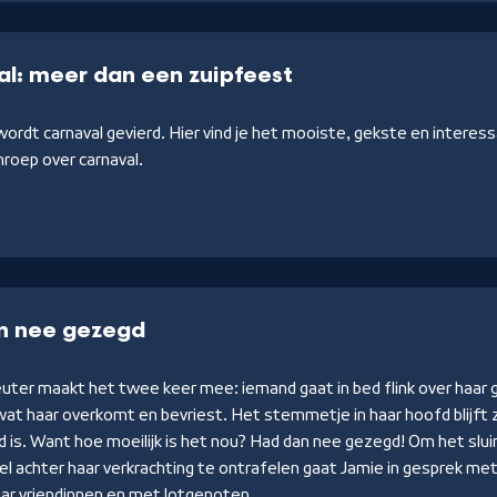
l: meer dan een zuipfeest
 wordt carnaval gevierd. Hier vind je het mooiste, gekste en interes
roep over carnaval.
n nee gezegd
euter maakt het twee keer mee: iemand gaat in bed flink over haar
wat haar overkomt en bevriest. Het stemmetje in haar hoofd blijft 
d is. Want hoe moeilijk is het nou? Had dan nee gezegd! Om het sl
l achter haar verkrachting te ontrafelen gaat Jamie in gesprek me
ar vriendinnen en met lotgenoten.