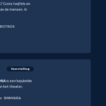
rs? Grote twijfels en
van de mensen. In
VROTROS
Voorstelling
DNA
is een bejubelde
n het theater.
BNNVARA
p: