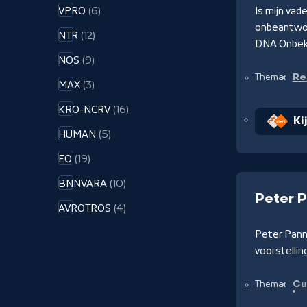
VPRO
(6)
Is mijn vad
onbeantwoo
NTR
(12)
DNA Onbeke
NOS
(9)
Rea
Thema:
MAX
(3)
KRO-NCRV
(16)
Ki
HUMAN
(5)
EO
(19)
BNNVARA
(10)
Peter 
AVROTROS
(4)
Peter Pann
voorstelli
Cu
Thema: