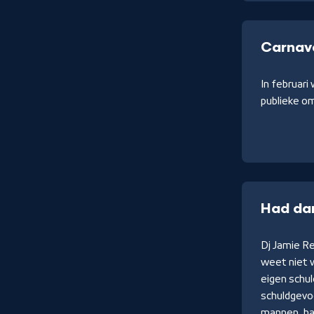
Carnava
In februari
publieke om
Had da
Dj Jamie R
weet niet 
eigen schul
schuldgevoe
mannen, ha