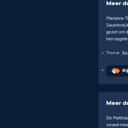
Meer d
Marianne Ti
Sauerbreij 
gezet om d
hen opgele
Sp
Thema:
Ki
Meer d
De Matthäu
zoveel mee