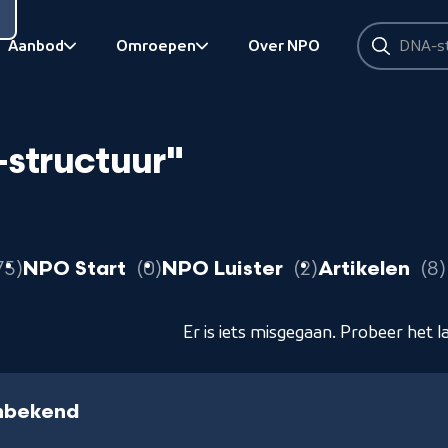
Zoeken
Aanbod
Omroepen
Over NPO
Zoeken
Bekijk onderliggend
Bekijk onderliggend
structuur"
resultaten
resultaten
resultaten
75
NPO Start
0
NPO Luister
2
Artikelen
8
Er is iets misgegaan. Probeer het l
nbekend