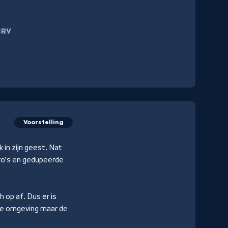
CRV
Voorstelling
in zijn geest. Nat
stro's en gedupeerde
 op af. Dus er is
ecte omgeving maar de