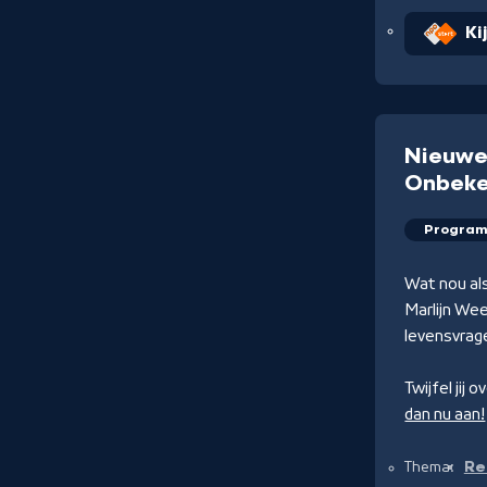
Ki
Nieuwe
Onbek
Progra
Wat nou als
Marlijn Wee
levensvrag
Twijfel jij 
dan nu aan!
Rea
Thema: