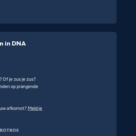
n in DNA
? Of je zus je zus?
nden op prangende
r jouw afkomst?
Meld je
VROTROS