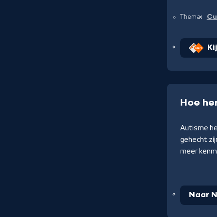
Cu
Thema:
Ki
Hoe her
Autisme hee
gehecht zi
meer kenme
Naar N