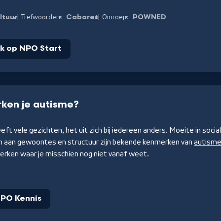
ltuur
Cabaret
POWNED
Trefwoorden:
Omroep:
jk op NPO Start
ken je autisme?
ft vele gezichten, het uit zich bij iedereen anders. Moeite in social
jn aan gewoontes en structuur zijn bekende kenmerken van
autism
rken waar je misschien nog niet vanaf weet.
PO Kennis