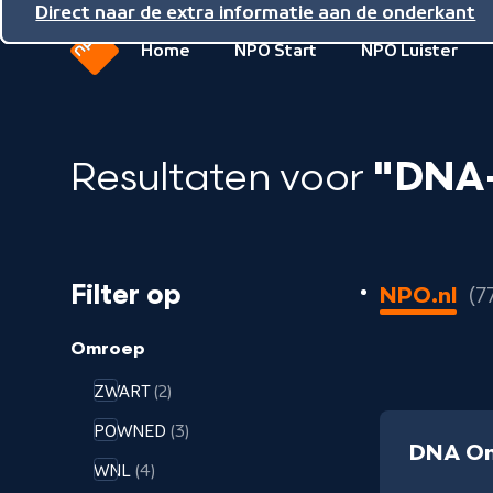
Direct naar de inhoud
Direct naar de hoofdnavigatie
Direct naar de extra informatie aan de onderkant
Home
NPO Start
NPO Luister
Naar
de
beginpagina
Resultaten voor
"DNA-
van
NPO
100
Filter op
NPO.nl
7
resultaten
geladen
Omroep
ZWART
(2)
POWNED
(3)
DNA O
WNL
(4)