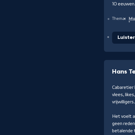
10 eeuwen
Mu
Thema:
Luiste
Hans T
Cabaretier
vlees, like
vrijwilligers
Het voelt a
geen reden 
betalende 