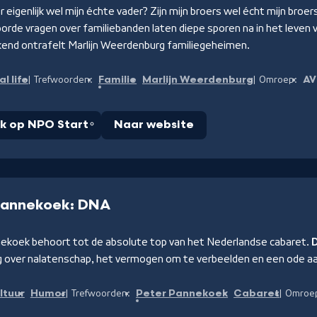
er eigenlijk wel mijn échte vader? Zijn mijn broers wel écht mijn broe
rde vragen over familiebanden laten diepe sporen na in het leven 
nd ontrafelt Marlijn Weerdenburg familiegeheimen.
l life
Familie
Marlijn Weerdenburg
A
Trefwoorden:
Omroep:
jk op NPO Start
Naar website
Pannekoek: DNA
ekoek behoort tot de absolute top van het Nederlandse cabaret.
ng over nalatenschap, het vermogen om te verbeelden en een ode aa
ltuur
Humor
Peter Pannekoek
Cabaret
Trefwoorden:
Omroe