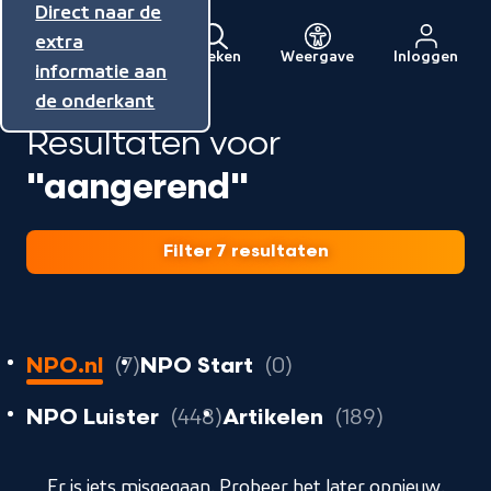
Direct naar de
Direct naar de
Direct naar de
inhoud
hoofdnavigatie
extra
Zoeken
Weergave
Inloggen
Menu
informatie aan
Naar
de onderkant
de
Resultaten voor
beginpagina
van
"aangerend"
NPO
Filter 7 resultaten
7
resultaten
resultaten
NPO.nl
7
NPO Start
0
resultaten
resultaten
resultat
NPO Luister
448
Artikelen
189
geladen
Er is iets misgegaan. Probeer het later opnieuw.