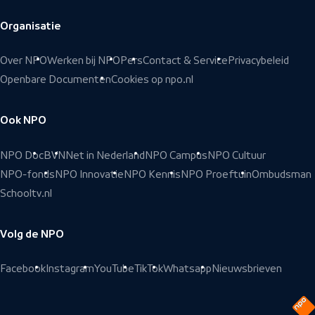
Organisatie
Over NPO
Werken bij NPO
Pers
Contact & Service
Privacybeleid
Openbare Documenten
Cookies op npo.nl
Ook NPO
NPO Doc
BVN
Net in Nederland
NPO Campus
NPO Cultuur
NPO-fonds
NPO Innovatie
NPO Kennis
NPO Proeftuin
Ombudsman
Schooltv.nl
Volg de NPO
Facebook
Instagram
YouTube
TikTok
Whatsapp
Nieuwsbrieven