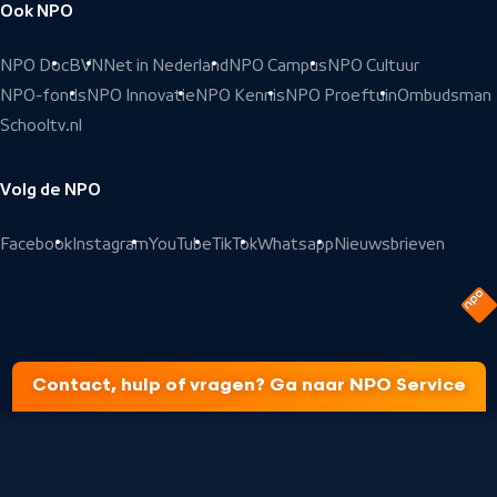
Ook NPO
NPO Doc
BVN
Net in Nederland
NPO Campus
NPO Cultuur
NPO-fonds
NPO Innovatie
NPO Kennis
NPO Proeftuin
Ombudsman
Schooltv.nl
Volg de NPO
Facebook
Instagram
YouTube
TikTok
Whatsapp
Nieuwsbrieven
Contact, hulp of vragen? Ga naar NPO Service