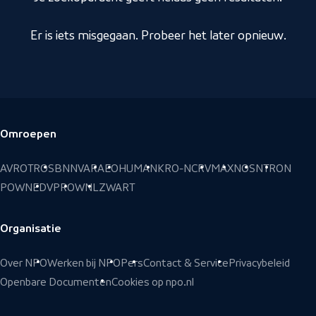
Er is iets misgegaan. Probeer het later opnieuw.
Omroepen
Voettekst
AVROTROS
BNNVARA
EO
HUMAN
KRO-NCRV
MAX
NOS
NTR
ON
POWNED
VPRO
WNL
ZWART
Organisatie
Over NPO
Werken bij NPO
Pers
Contact & Service
Privacybeleid
Openbare Documenten
Cookies op npo.nl