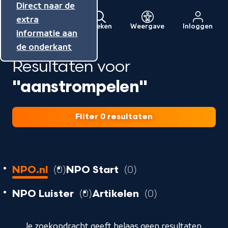
Direct naar de
Direct naar de
Direct naar de
inhoud
hoofdnavigatie
extra
Zoeken
Weergave
Inloggen
Menu
informatie aan
Naar
de onderkant
de
Resultaten voor
beginpagina
van
"aanstrompelen"
NPO
Filter 0 resultaten
0
resultaten
resultaten
NPO.nl
0
NPO Start
0
resultaten
resultaten
resultaten
NPO Luister
0
Artikelen
0
geladen
Je zoekopdracht geeft helaas geen resultaten.