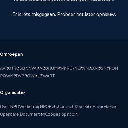
Er is iets misgegaan. Probeer het later opnieuw.
Omroepen
Voettekst
AVROTROS
BNNVARA
EO
HUMAN
KRO-NCRV
MAX
NOS
NTR
ON
POWNED
VPRO
WNL
ZWART
Organisatie
Over NPO
Werken bij NPO
Pers
Contact & Service
Privacybeleid
Openbare Documenten
Cookies op npo.nl