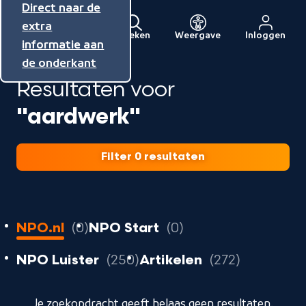
Direct naar de
Direct naar de
Direct naar de
inhoud
hoofdnavigatie
extra
Zoeken
Weergave
Inloggen
Menu
informatie aan
Naar
de onderkant
de
Resultaten voor
beginpagina
van
"aardwerk"
NPO
Filter 0 resultaten
0
resultaten
resultaten
NPO.nl
0
NPO Start
0
resultaten
resultaten
resultat
NPO Luister
250
Artikelen
272
geladen
Je zoekopdracht geeft helaas geen resultaten.