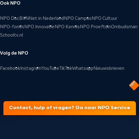
Ook NPO
NPO Doc
BVN
Net in Nederland
NPO Campus
NPO Cultuur
NPO-fonds
NPO Innovatie
NPO Kennis
NPO Proeftuin
Ombudsman
Schooltv.nl
Volg de NPO
Facebook
Instagram
YouTube
TikTok
Whatsapp
Nieuwsbrieven
Contact, hulp of vragen? Ga naar NPO Service