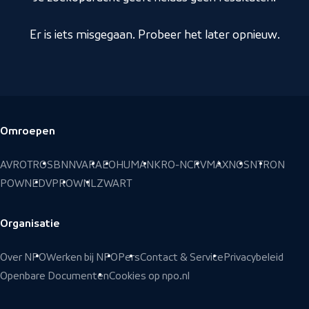
Er is iets misgegaan. Probeer het later opnieuw.
Omroepen
Voettekst
AVROTROS
BNNVARA
EO
HUMAN
KRO-NCRV
MAX
NOS
NTR
ON
POWNED
VPRO
WNL
ZWART
Organisatie
Over NPO
Werken bij NPO
Pers
Contact & Service
Privacybeleid
Openbare Documenten
Cookies op npo.nl