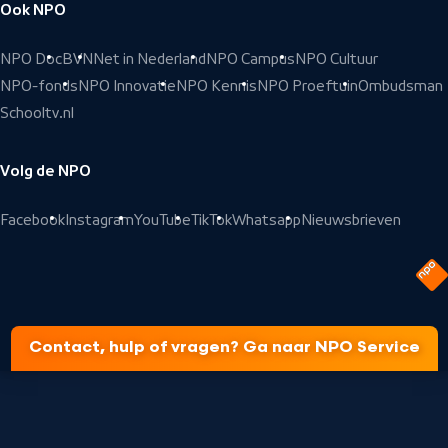
Ook NPO
NPO Doc
BVN
Net in Nederland
NPO Campus
NPO Cultuur
NPO-fonds
NPO Innovatie
NPO Kennis
NPO Proeftuin
Ombudsman
Schooltv.nl
Volg de NPO
Facebook
Instagram
YouTube
TikTok
Whatsapp
Nieuwsbrieven
Contact, hulp of vragen? Ga naar NPO Service