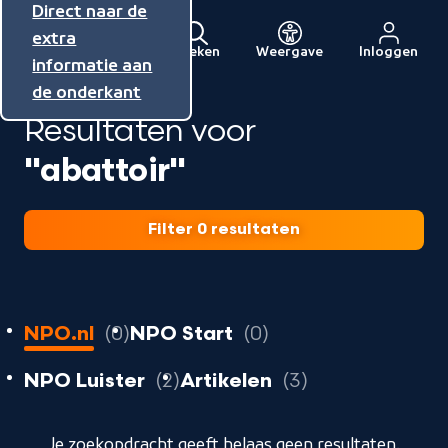
Direct naar de
Direct naar de
Direct naar de
inhoud
hoofdnavigatie
extra
Zoeken
Weergave
Inloggen
Menu
informatie aan
Naar
de onderkant
de
Resultaten voor
beginpagina
van
"abattoir"
NPO
Filter 0 resultaten
0
resultaten
resultaten
NPO.nl
0
NPO Start
0
resultaten
resultaten
resultaten
NPO Luister
2
Artikelen
3
geladen
Je zoekopdracht geeft helaas geen resultaten.