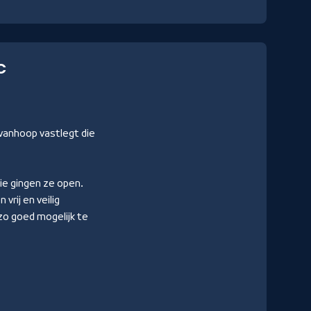
C
 wanhoop vastlegt die
ie gingen ze open.
vrij en veilig
zo goed mogelijk te