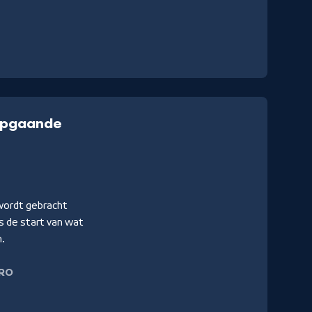
iepgaande
wordt gebracht
s de start van wat
n.
RO