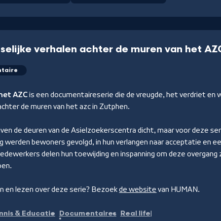
elijke verhalen achter de muren van het AZ
taire
 het AZC
is een documentaireserie die de vreugde, het verdriet en
achter de muren van het azc in Zutphen.
jven de deuren van de Asielzoekerscentra dicht, maar voor deze ser
ng werden bewoners gevolgd, in hun verlangen naar acceptatie en een 
edewerkers delen hun toewijding en inspanning om deze overgang 
pen.
 en lezen over deze serie? Bezoek
de website
van HUMAN.
nnis & Educatie
Documentaires
Real life