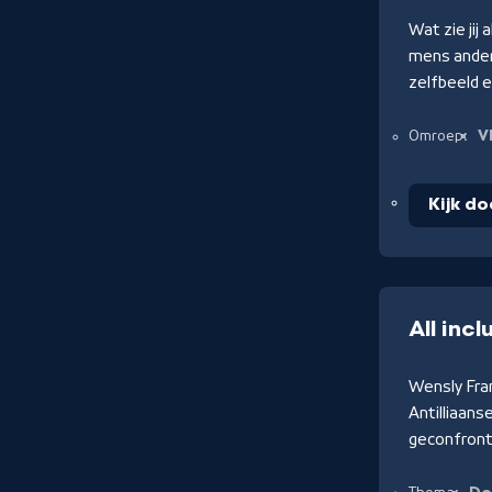
Wat zie jij
mens ande
zelfbeeld 
V
Omroep:
Kijk do
All inc
Wensly Fra
Antilliaan
geconfront