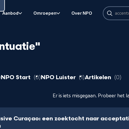
Zoeken
Aanbod
Omroepen
Over NPO
Zoeken
Bekijk onderliggend
Bekijk onderliggend
ntuatie"
resultaten
resultaten
resultaten
r
NPO Start
0
NPO Luister
1
Artikelen
0
Er is iets misgegaan. Probeer het l
lusive Curaçao: een zoektocht naar acceptat
n