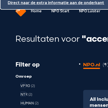
Direct naar de inhoud
Direct naar de hoofdnavigatie
Direct naar de extra informatie aan de onderkant
Home
NPO Start
NPO Luister
Naar
de
beginpagina
Resultaten voor
"acce
van
NPO
9
Filter op
NPO.nl
9
resultaten
geladen
Omroep
VPRO
(2)
NTR
(2)
All Inc
HUMAN
(2)
mense