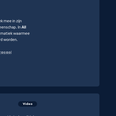
k mee in zijn
meenschap. In
All
blematiek waarmee
erd worden.
raçao
Video