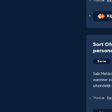
Rea
Thema:
Ki
Sort Of
person
Serie
Sabi Mehbo
wanneer zow
uiteindelij
Se
Thema: