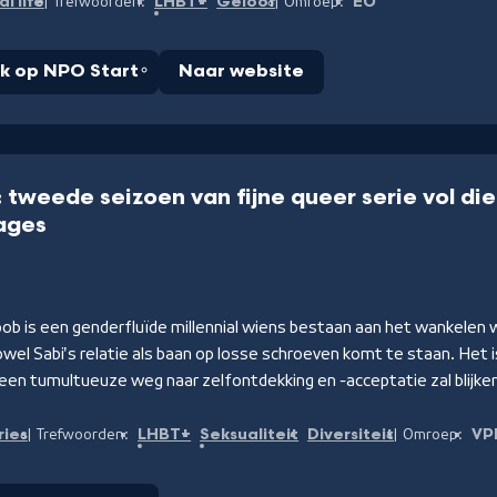
l life
LHBT+
Geloof
EO
Trefwoorden:
Omroep:
jk op NPO Start
Naar website
: tweede seizoen van fijne queer serie vol d
ages
ob is een genderfluïde millennial wiens bestaan aan het wankelen 
el Sabi's relatie als baan op losse schroeven komt te staan. Het i
k een tumultueuze weg naar zelfontdekking en -acceptatie zal blijke
ries
LHBT+
Seksualiteit
Diversiteit
VP
Trefwoorden:
Omroep: