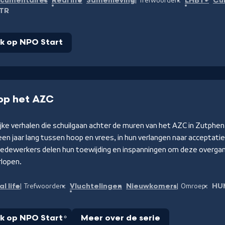
cumentaires
Real life
Samenleving
LHBT+
Cu
Trefwoorden:
TR
jk op NPO Start
 op het AZC
jke verhalen die schuilgaan achter de muren van het AZC in Zutphen
n jaar lang tussen hoop en vrees, in hun verlangen naar acceptatie e
edewerkers delen hun toewijding en inspanningen om deze overgan
rlopen.
l life
Vluchtelingen
Nieuwkomers
HU
Trefwoorden:
Omroep:
jk op NPO Start
Meer over de serie