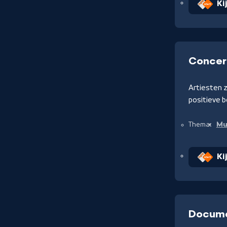
Ki
Concer
Artiesten z
positieve b
Mu
Thema:
Ki
Documen