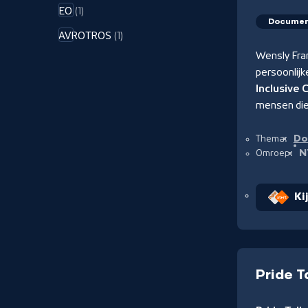
EO
(1)
Documen
AVROTROS
(1)
Wensly Fra
persoonlij
Inclusive 
mensen die 
Do
Thema:
N
Omroep:
Ki
Pride T