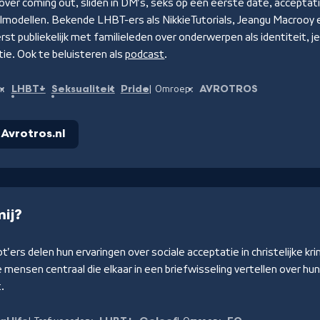
over coming out, sliden in DM's, seks op een eerste date, acceptatie,
olmodellen. Bekende LHBT-ers als NikkieTutorials, Jeangu Macrooy e
rst publiekelijk met familieleden over onderwerpen als identiteit, j
ie. Ook te beluisteren als
podcast
.
LHBT+
Seksualiteit
Pride
AVROTROS
n:
Omroep:
 Avrotros.nl
mij?
bt'ers delen hun ervaringen over sociale acceptatie in christelijke kri
mensen centraal die elkaar in een briefwisseling vertellen over hun
.