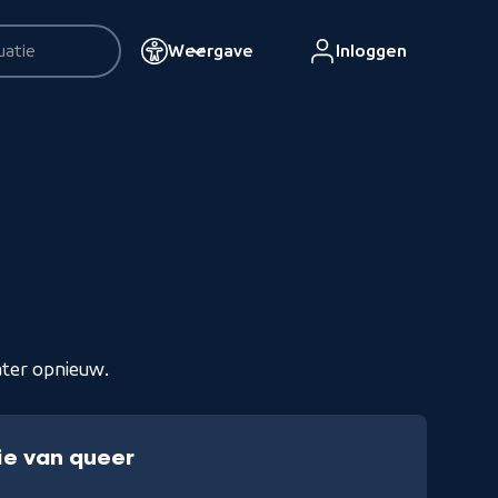
Weergave
Inloggen
esultaten
ater opnieuw.
ie van queer