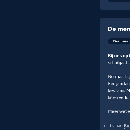
De mens
Documen
Bij ons op
schuilgaat 
Normaal bli
Een jaar la
bestaan. M
laten verlo
Meer weten
Ke
Thema: