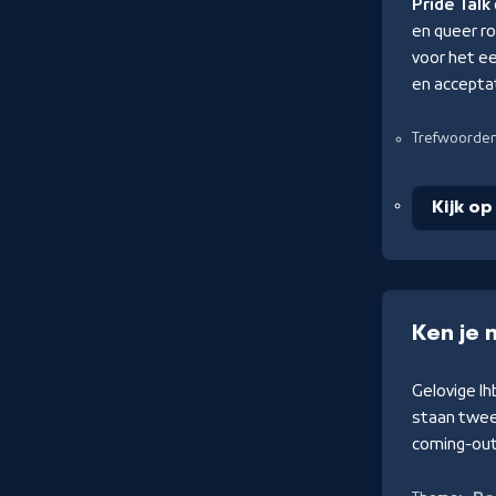
Pride Talk
en queer r
voor het ee
en acceptat
Trefwoorde
Kijk op
Ken je 
Gelovige lh
staan twee 
coming-out