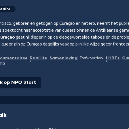
taire
ncisco, geboren en getogen op Curaçao én hetero, neemt het publie
ke zoektocht naar acceptatie van queers binnen de Antilliaanse ge
Curaçao
gaat hij dieper in op de diepgewortelde taboes én de pro
queer zijn op Curaçao dagelijks vaak op pijnlijke wijze geconfronte
cumentaires
Real life
Samenleving
LHBT+
Cu
Trefwoorden:
TR
jk op NPO Start
alk