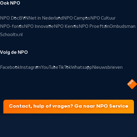
Ook NPO
NPO Doc
BVN
Net in Nederland
NPO Campus
NPO Cultuur
NPO-fonds
NPO Innovatie
NPO Kennis
NPO Proeftuin
Ombudsman
Schooltv.nl
Volg de NPO
Facebook
Instagram
YouTube
TikTok
Whatsapp
Nieuwsbrieven
Contact, hulp of vragen? Ga naar NPO Service