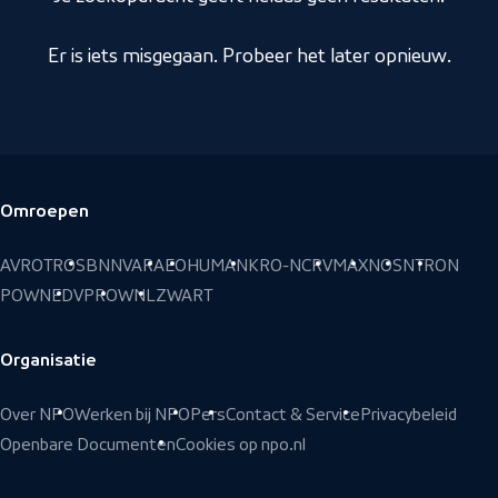
Er is iets misgegaan. Probeer het later opnieuw.
Omroepen
Voettekst
AVROTROS
BNNVARA
EO
HUMAN
KRO-NCRV
MAX
NOS
NTR
ON
POWNED
VPRO
WNL
ZWART
Organisatie
Over NPO
Werken bij NPO
Pers
Contact & Service
Privacybeleid
Openbare Documenten
Cookies op npo.nl