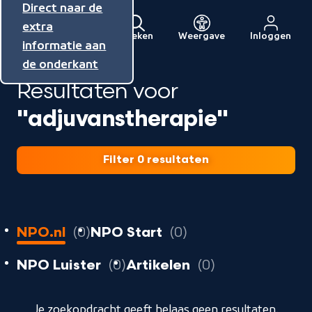
Direct naar de
Direct naar de
Direct naar de
inhoud
hoofdnavigatie
extra
Zoeken
Weergave
Inloggen
Menu
informatie aan
Naar
de onderkant
de
Resultaten voor
beginpagina
van
"adjuvanstherapie"
NPO
Filter 0 resultaten
0
resultaten
resultaten
NPO.nl
0
NPO Start
0
resultaten
resultaten
resultaten
NPO Luister
0
Artikelen
0
geladen
Je zoekopdracht geeft helaas geen resultaten.