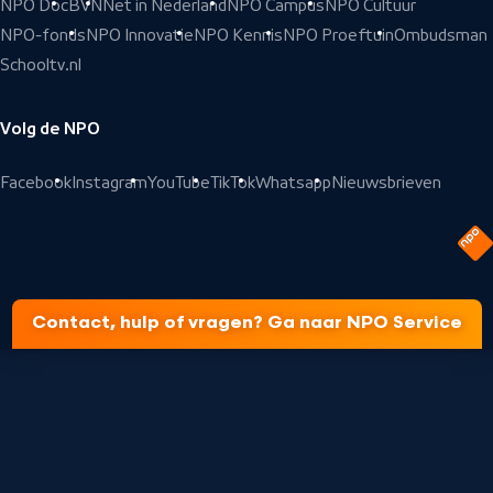
NPO Doc
BVN
Net in Nederland
NPO Campus
NPO Cultuur
NPO-fonds
NPO Innovatie
NPO Kennis
NPO Proeftuin
Ombudsman
Schooltv.nl
Volg de NPO
Facebook
Instagram
YouTube
TikTok
Whatsapp
Nieuwsbrieven
Contact, hulp of vragen? Ga naar NPO Service