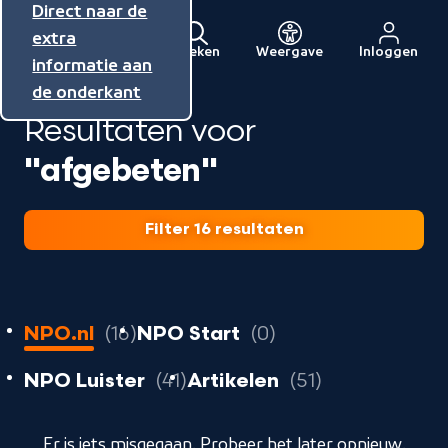
Direct naar de
Direct naar de
Direct naar de
inhoud
hoofdnavigatie
extra
Zoeken
Weergave
Inloggen
Menu
informatie aan
Naar
de onderkant
de
Resultaten voor
beginpagina
van
"afgebeten"
NPO
Filter 16 resultaten
16
resultaten
resultaten
NPO.nl
16
NPO Start
0
resultaten
resultaten
resultaten
NPO Luister
41
Artikelen
51
geladen
Er is iets misgegaan. Probeer het later opnieuw.