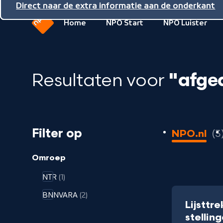
Direct naar de inhoud
Direct naar de hoofdnavigatie
Direct naar de extra informatie aan de onderkant
Home
NPO Start
NPO Luister
Naar
de
beginpagina
Resultaten voor
"afge
van
NPO
3
Filter op
NPO.nl
3
resultaten
geladen
Omroep
NTR
(1)
BNNVARA
(2)
Lijsttr
stellin