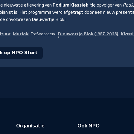
n de nieuwste aflevering van
Podium Klassiek
(
de opvolger van
Podi
pianist is. Het programma werd afgetrapt door een nieuw presentat
- de onvolprezen Dieuwertje Blok!
ltuur
Muziek
Dieuwertje Blok (1957-2025)
Klass
Trefwoorden:
jk op NPO Start
Organisatie
Ook NPO