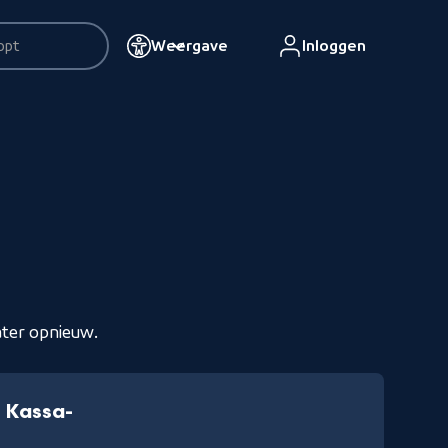
Weergave
Inloggen
esultaten
ater opnieuw.
n Kassa-