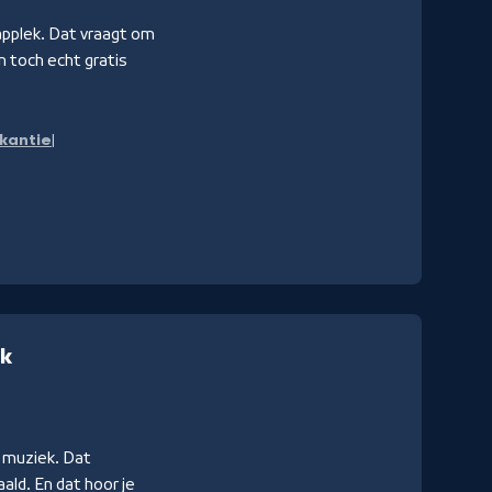
aapplek. Dat vraagt om
 toch echt gratis
kantie
ek
e muziek. Dat
ald. En dat hoor je