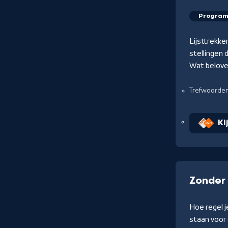
Progra
Lijsttrekke
stellingen 
Wat belove
Trefwoorde
Ki
Zonder 
Hoe regel j
staan voor 