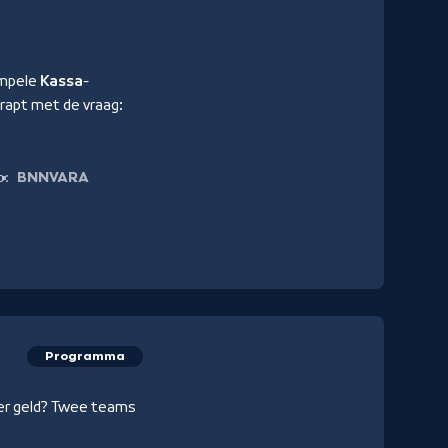
impele
Kassa
-
trapt met de vraag:
BNNVARA
p:
Programma
nder geld? Twee teams