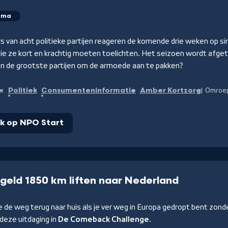
mma
rs van acht politieke partijen reageren de komende drie weken op s
die ze kort en krachtig moeten toelichten. Het seizoen wordt afge
n de grootste partijen om de armoede aan te pakken?
Politiek
Consumenteninformatie
Amber Kortzorg
n:
Omroe
jk op NPO Start
geld 1850 km liften naar Nederland
e de weg terug naar huis als je ver weg in Europa gedropt bent zo
deze uitdaging in
De Comeback Challenge
.