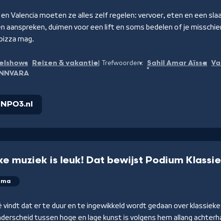
 en Valencia moeten ze alles zelf regelen: vervoer, eten en een sl
n aanspreken, duimen voor een lift en soms bedelen of je misschien
 pizza mag.
elshows
Reizen & vakantie
Sahil Amar Aïssa
Va
Trefwoorden:
NNVARA
p NPO3.nl
ke muziek is leuk! Dat bewijst Podium Klassi
mma
vindt dat er te duur en te ingewikkeld wordt gedaan over klassiek
erscheid tussen hoge en lage kunst is volgens hem allang achterha