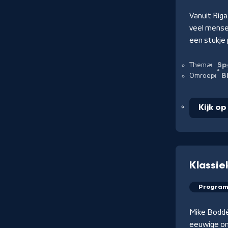
Vanuit Riga
veel mense
een stukje
Sp
Thema:
B
Omroep:
Kijk o
Klassie
Progra
Mike Boddé 
eeuwige ond