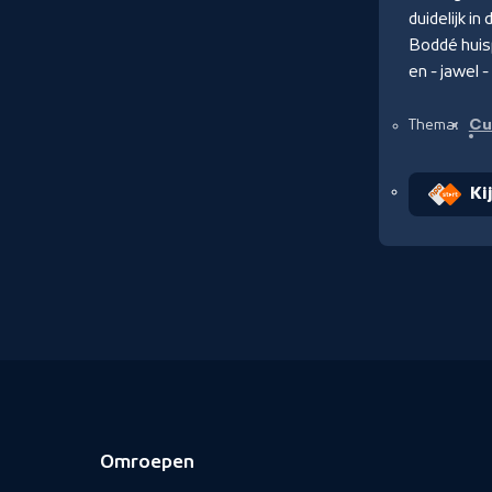
duidelijk i
Boddé huis
en - jawel 
Cu
Thema:
Ki
Omroepen
Voettekst