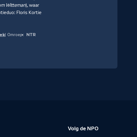
um Witteman
), waar
ieduo: Floris Kortie
iek
NTR
Omroep:
Volg de NPO