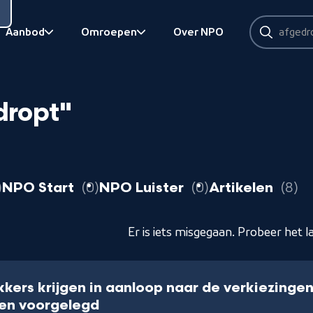
Zoeken
Aanbod
Omroepen
Over NPO
Zoeken
Bekijk onderliggend
Bekijk onderliggend
dropt"
resultaten
resultaten
resultaten
r
NPO Start
0
NPO Luister
0
Artikelen
8
Er is iets misgegaan. Probeer het l
ekkers krijgen in aanloop naar de verkiezinge
gen voorgelegd