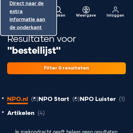
Direct naar de
Direct naar de
Direct naar de
inhoud
hoofdnavigatie
extra
Zoeken
Weergave
Inloggen
Menu
informatie aan
Naar
de onderkant
de
Resultaten voor
beginpagina
van
"bestellijst"
NPO
Filter 0 resultaten
0
resultaten
resultaten
r
NPO.nl
0
NPO Start
0
NPO Luister
1
resultaten
resultaten
Artikelen
4
geladen
Je zoekopdracht geeft helaas geen resultaten.