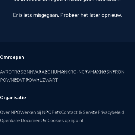
Er is iets misgegaan. Probeer het later opnieuw.
Omroepen
Voettekst
AVROTROS
BNNVARA
EO
HUMAN
KRO-NCRV
MAX
NOS
NTR
ON
POWNED
VPRO
WNL
ZWART
Organisatie
Over NPO
Werken bij NPO
Pers
Contact & Service
Privacybeleid
Openbare Documenten
Cookies op npo.nl