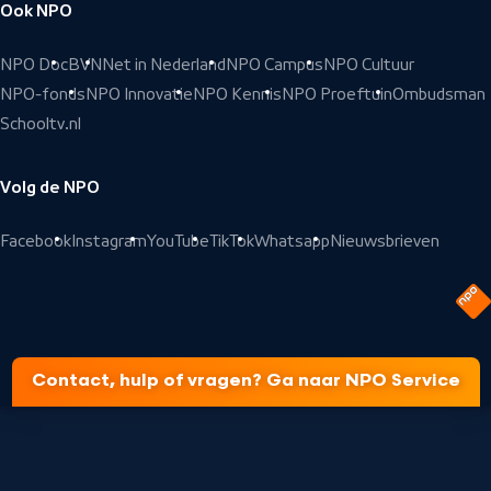
Ook NPO
NPO Doc
BVN
Net in Nederland
NPO Campus
NPO Cultuur
NPO-fonds
NPO Innovatie
NPO Kennis
NPO Proeftuin
Ombudsman
Schooltv.nl
Volg de NPO
Facebook
Instagram
YouTube
TikTok
Whatsapp
Nieuwsbrieven
Contact, hulp of vragen? Ga naar NPO Service