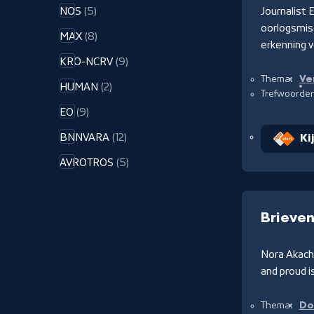
NOS
(5)
Journalist 
oorlogsmisd
MAX
(8)
erkenning v
KRO-NCRV
(9)
Ve
Thema:
HUMAN
(2)
Trefwoorde
EO
(9)
Ki
BNNVARA
(12)
AVROTROS
(5)
Brieven
Nora Akach
and proud i
Do
Thema: