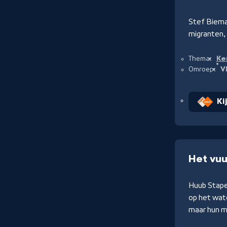
Stef Biema
migranten, 
Ke
Thema:
V
Omroep:
Ki
Het vuu
Huub Stapel
op het wate
maar hun m