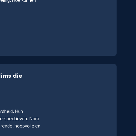
eling. Hoe kunnen
ims die
ardheid. Hun
perspectieven. Nora
erende, hoopvolle en