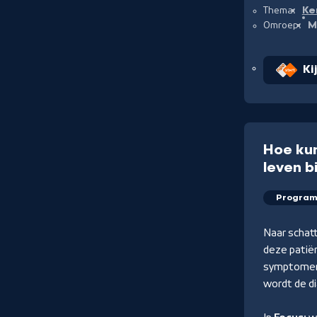
Ke
Thema:
M
Omroep:
Ki
Hoe kun
leven b
Progra
Naar schatt
deze patië
symptomen 
wordt de di