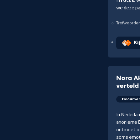
In
Focus
: 
we deze pa
Trefwoorde
Ki
Nora Ak
vertel
Documen
In Nederlan
anonieme
ontmoet oo
soms emoti