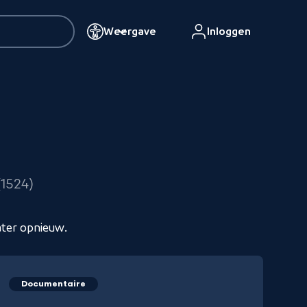
Weergave
Inloggen
n
resultaten
1524
ater opnieuw.
Documentaire