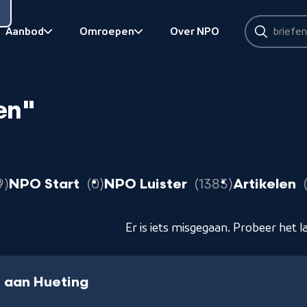
Zoeken
Aanbod
Omroepen
Over NPO
Zoeken
Bekijk onderliggend
Bekijk onderliggend
en"
resultaten
resultaten
resultate
9
NPO Start
0
NPO Luister
1383
Artikelen
Er is iets misgegaan. Probeer het l
 aan Hueting