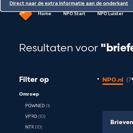
Direct naar de inhoud
Direct naar de hoofdnavigatie
Direct naar de extra informatie aan de onderkant
Home
NPO Start
NPO Luister
Naar
de
beginpagina
Resultaten voor
"brief
van
NPO
79
Filter op
NPO.nl
7
resultaten
geladen
Omroep
POWNED
(1)
VPRO
(10)
Brieven
NTR
(10)