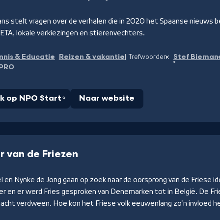
ns stelt vragen over de verhalen die in 2020 het Spaanse nieuws b
ETA, lokale verkiezingen en stierenvechters.
nnis & Educatie
Reizen & vakantie
Stef Bieman
Trefwoorden:
PRO
jk op NPO Start
Naar website
r van de Friezen
 en Nynke de Jong gaan op zoek naar de oorsprong van de Friese id
r en er werd Fries gesproken van Denemarken tot in België. De Fri
acht verdween. Hoe kon het Friese volk eeuwenlang zo'n invloed 