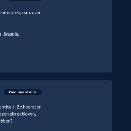
eheersten, o.m. over
s
Spanje
Documentaire
entiteit. Ze heersten
ezen zijn gebleven,
hebben?