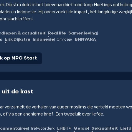
Erik Dijkstra duikt in het brievenarchief rond Joop Huetings onthulli
aden in Indonesië. Hij onderzoekt de impact, het langdurige wegkij
oor slachtoffers.
rdiepen & actualiteit
Real life
Samenleving
Erik Dijkstra
Indonesië
BNNVARA
n:
Omroep:
jk op NPO Start
 uit de kast
ar verzamelt de verhalen van queer moslims die verteld moeten wor
s, of via een anonieme brief. Een tweeluik over liefde.
cumentaires
LHBT+
Geloof
Seksualiteit
Lief
Trefwoorden: