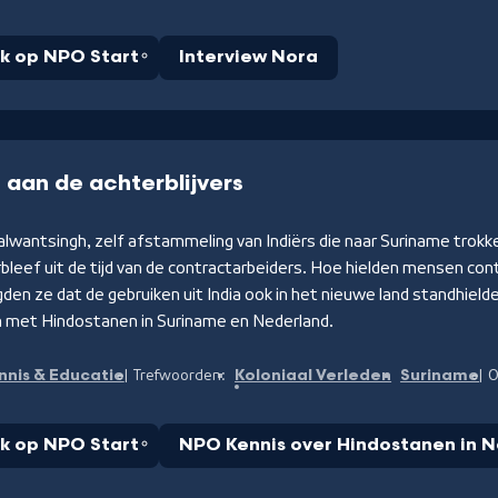
jk op NPO Start
Interview Nora
 aan de achterblijvers
lwantsingh, zelf afstammeling van Indiërs die naar Suriname trokk
bleef uit de tijd van de contractarbeiders. Hoe hielden mensen con
den ze dat de gebruiken uit India ook in het nieuwe land standhield
 met Hindostanen in Suriname en Nederland.
nnis & Educatie
Koloniaal Verleden
Suriname
Trefwoorden:
O
jk op NPO Start
NPO Kennis over Hindostanen in 