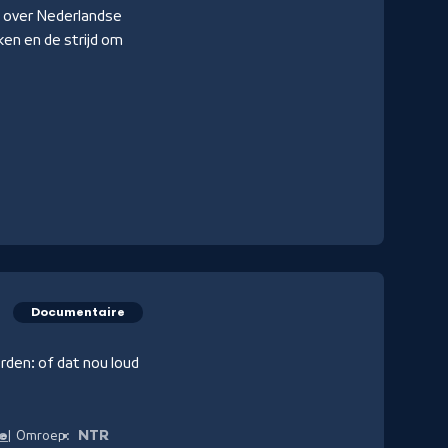
ng over Nederlandse
ken en de strijd om
Documentaire
den: of dat nou loud
de
NTR
Omroep: