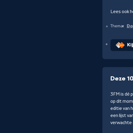
Lees ook h
Do
Thema:
Ki
Deze 10
3FM is dé 
op dit mom
editie van
een lijst v
verwachte 