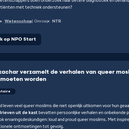
wetenschappers doen onderzoek naar betere diagnostiek en behand
tiënten met techniek ondersteunen?
Wetenschap
NTR
n:
Omroep:
jk op NPO Start
achar verzamelt de verhalen van queer mosl
d moeten worden
taire
d leven veel queer moslims die niet openlijk uitkomen voor hun gea
Brieven uit de kast
bevatten persoonlijke verhalen en onbekende 
k ervaringsdeskundigen: loud and proud queer moslims. Met inspir
onele ontmoetingen tot gevolg.