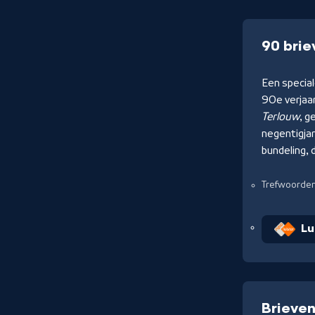
90 brie
Een special
90e verjaa
Terlouw
, g
negentigjar
bundeling, 
Trefwoorde
Lu
Brieven