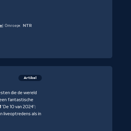
de
NTR
Omroep:
Artikel
esten die de wereld
 een fantastische
M
'De 10 van 2024':
n liveoptredens als in