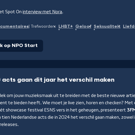
et Spot On
interview met Nora
.
cumentaires
LHBT+
Geloof
Seksualiteit
Lief
Trefwoorden:
jk op NPO Start
 acts gaan dit jaar het verschil maken
plek om jouw muzieksmaak uit te breiden met de beste nieuwe arti
ent te bieden heeft. Wie moet je live zien, horen en checken? Met
 hét showcase festival ESNS vers in het geheugen, presenteert
3F
an tien Nederlandse acts die in 2024 het verschil gaan maken, zowel i
releases.