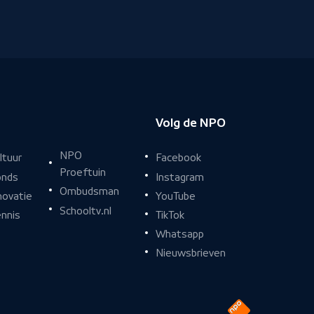
Volg de NPO
NPO
Facebook
ltuur
Proeftuin
Instagram
nds
Ombudsman
YouTube
novatie
Schooltv.nl
TikTok
nnis
Whatsapp
Nieuwsbrieven
Naar