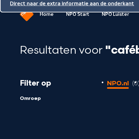
Direct naar de inhoud
Direct naar de hoofdnavigatie
Direct naar de extra informatie aan de onderkant
Home
NPO Start
NPO Luister
Naar
de
beginpagina
Resultaten voor
"café
van
NPO
0
Filter op
NPO.nl
0
resultaten
geladen
Omroep