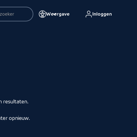
Weergave
Inloggen
esultaten
 resultaten.
ater opnieuw.