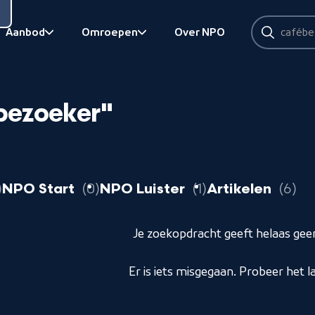
Zoeken
Aanbod
Omroepen
Over NPO
Zoeken
Bekijk onderliggend
Bekijk onderliggend
bezoeker"
resultaten
resultaten
resultaten
r
NPO Start
0
NPO Luister
1
Artikelen
6
Je zoekopdracht geeft helaas geen
Er is iets misgegaan. Probeer het l