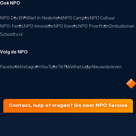
Ook NPO
NPO Doc
BVN
Net in Nederland
NPO Campus
NPO Cultuur
NPO-fonds
NPO Innovatie
NPO Kennis
NPO Proeftuin
Ombudsman
Schooltv.nl
Volg de NPO
Facebook
Instagram
YouTube
TikTok
Whatsapp
Nieuwsbrieven
Contact, hulp of vragen? Ga naar NPO Service