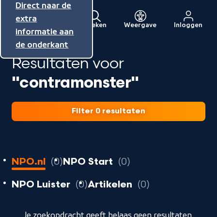
Direct naar de
Direct naar de
Direct naar de
inhoud
hoofdnavigatie
extra
Zoeken
Weergave
Inloggen
Menu
informatie aan
Naar
de onderkant
de
Resultaten voor
beginpagina
van
"contramonster"
NPO
Filter 0 resultaten
0
resultaten
resultaten
NPO.nl
0
NPO Start
0
resultaten
resultaten
resultaten
NPO Luister
0
Artikelen
0
geladen
Je zoekopdracht geeft helaas geen resultaten.