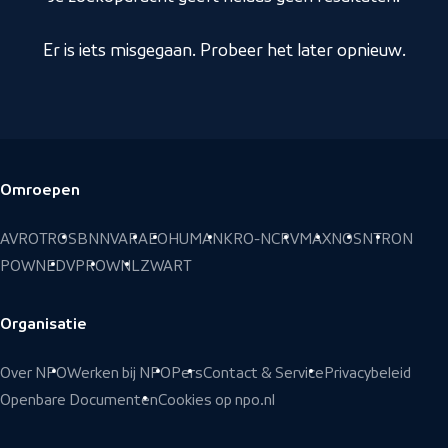
Er is iets misgegaan. Probeer het later opnieuw.
Omroepen
Voettekst
AVROTROS
BNNVARA
EO
HUMAN
KRO-NCRV
MAX
NOS
NTR
ON
POWNED
VPRO
WNL
ZWART
Organisatie
Over NPO
Werken bij NPO
Pers
Contact & Service
Privacybeleid
Openbare Documenten
Cookies op npo.nl