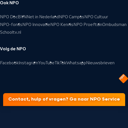
Ook NPO
NPO Doc
BVN
Net in Nederland
NPO Campus
NPO Cultuur
NPO-fonds
NPO Innovatie
NPO Kennis
NPO Proeftuin
Ombudsman
Schooltv.nl
Volg de NPO
Facebook
Instagram
YouTube
TikTok
Whatsapp
Nieuwsbrieven
Contact, hulp of vragen? Ga naar NPO Service