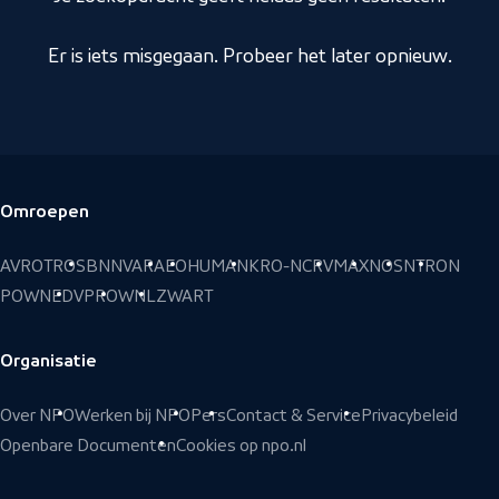
Er is iets misgegaan. Probeer het later opnieuw.
Omroepen
Voettekst
AVROTROS
BNNVARA
EO
HUMAN
KRO-NCRV
MAX
NOS
NTR
ON
POWNED
VPRO
WNL
ZWART
Organisatie
Over NPO
Werken bij NPO
Pers
Contact & Service
Privacybeleid
Openbare Documenten
Cookies op npo.nl