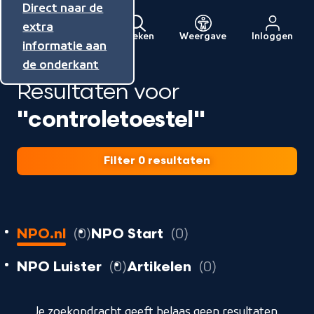
Direct naar de
Direct naar de
Direct naar de
inhoud
hoofdnavigatie
extra
Zoeken
Weergave
Inloggen
Menu
informatie aan
Naar
de onderkant
de
Resultaten voor
beginpagina
van
"controletoestel"
NPO
Filter 0 resultaten
0
resultaten
resultaten
NPO.nl
0
NPO Start
0
resultaten
resultaten
resultaten
NPO Luister
0
Artikelen
0
geladen
Je zoekopdracht geeft helaas geen resultaten.