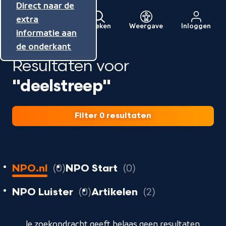
Direct naar de
Direct naar de
Direct naar de
inhoud
hoofdnavigatie
extra
Zoeken
Weergave
Inloggen
Menu
informatie aan
Naar
de onderkant
de
Resultaten voor
beginpagina
van
"deelstreep"
NPO
Filter 0 resultaten
0
resultaten
resultaten
NPO.nl
0
NPO Start
0
resultaten
resultaten
resultaten
NPO Luister
0
Artikelen
2
geladen
Je zoekopdracht geeft helaas geen resultaten.