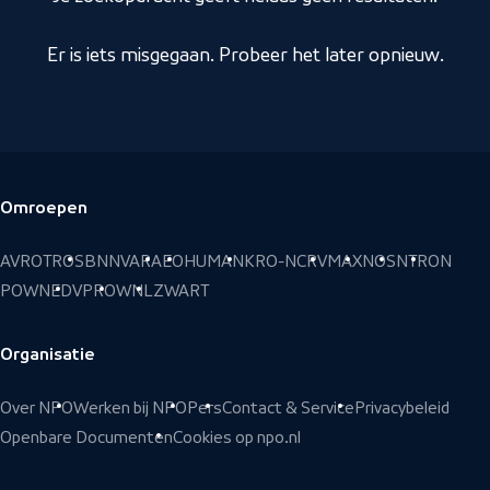
Er is iets misgegaan. Probeer het later opnieuw.
Omroepen
Voettekst
AVROTROS
BNNVARA
EO
HUMAN
KRO-NCRV
MAX
NOS
NTR
ON
POWNED
VPRO
WNL
ZWART
Organisatie
Over NPO
Werken bij NPO
Pers
Contact & Service
Privacybeleid
Openbare Documenten
Cookies op npo.nl