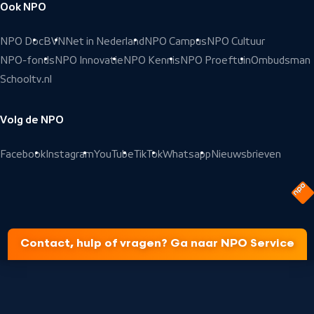
Ook NPO
NPO Doc
BVN
Net in Nederland
NPO Campus
NPO Cultuur
NPO-fonds
NPO Innovatie
NPO Kennis
NPO Proeftuin
Ombudsman
Schooltv.nl
Volg de NPO
Facebook
Instagram
YouTube
TikTok
Whatsapp
Nieuwsbrieven
Contact, hulp of vragen? Ga naar NPO Service