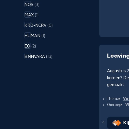
NOS
(3)
MAX
(1)
KRO-NCRV
(6)
HUMAN
(1)
EO
(2)
Leavin
BNNVARA
(13)
Augustus 2
komen? De b
gemaakt.
Ve
Thema:
V
Omroep:
Ki