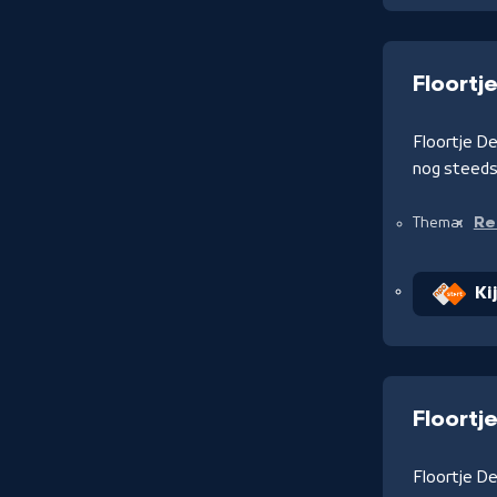
Floortj
Floortje D
nog steeds
Re
Thema:
Ki
Floortj
Floortje De