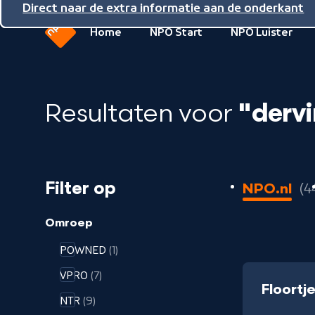
Direct naar de inhoud
Direct naar de hoofdnavigatie
Direct naar de extra informatie aan de onderkant
Home
NPO Start
NPO Luister
Naar
de
beginpagina
Resultaten voor
"derv
van
NPO
44
Filter op
NPO.nl
4
resultaten
geladen
Omroep
POWNED
(1)
VPRO
(7)
Floortj
NTR
(9)