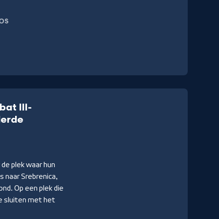
OS
at III-
derde
r de plek waar hun
is naar Srebrenica,
ond. Op een plek die
e sluiten met het