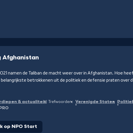
g Afghanistan
021 namen de Taliban de macht weer over in Afghanistan. Hoe hee
elangrijkste betrokkenen uit de politiek en defensie praten over d
rdiepen & actualiteit
Verenigde Staten
Politie
Trefwoorden:
PRO
jk op NPO Start