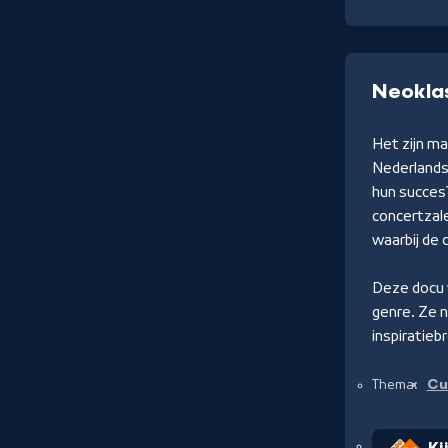
Neoklas
Het zijn m
Nederlands
hun succes?
concertzale
waarbij de
Deze docu
genre. Ze n
inspiratieb
Cu
Thema: