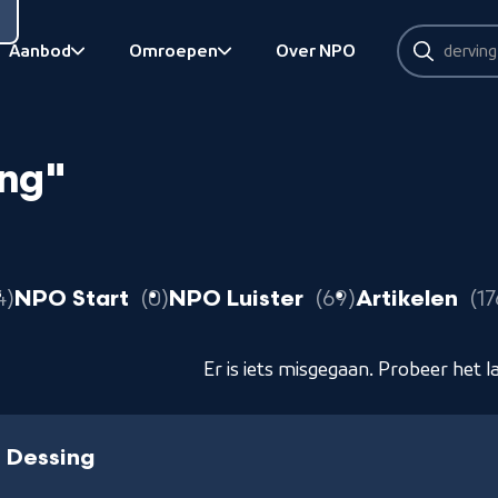
Zoeken
Aanbod
Omroepen
Over NPO
Zoeken
Bekijk onderliggend
Bekijk onderliggend
ing"
resultaten
resultaten
resultaten
4
NPO Start
0
NPO Luister
69
Artikelen
1
Er is iets misgegaan. Probeer het l
e Dessing