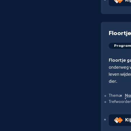
Ki
Floortj
Progra
Floortje 
onderweg v
leven wijde
dier.
Na
Thema:
Trefwoorde
Ki