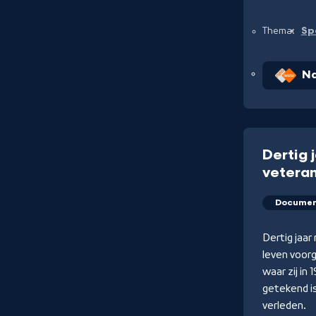
Sp
Thema:
Na
Dertig 
veteran
Documen
Dertig jaar
leven voor
waar zij in
getekend is
verleden.