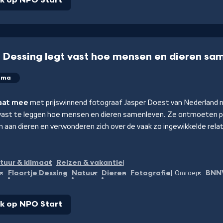
jk op NPO Start
e Dessing legt vast hoe mensen en dieren sa
mma
gaat mee
met prijswinnend fotograaf Jasper Doest van Nederland 
ast te leggen hoe mensen en dieren samenleven. Ze ontmoeten p
n aan dieren en verwonderen zich over de vaak zo ingewikkelde rel
tuur & klimaat
Reizen & vakantie
Floortje Dessing
Natuur
Dieren
Fotografie
BNN
n:
Omroep:
jk op NPO Start