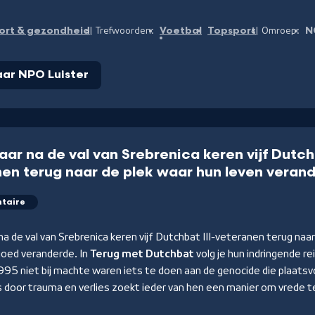
ort & gezondheid
Voetbal
Topsport
N
Trefwoorden:
Omroep:
ar NPO Luister
jaar na de val van Srebrenica keren vijf Dutchb
en terug naar de plek waar hun leven veran
taire
 na de val van Srebrenica keren vijf Dutchbat III-veteranen terug naa
goed veranderde. In
Terug met Dutchbat
volg je hun indringende re
 1995 niet bij machte waren iets te doen aan de genocide die plaatsv
 door trauma en verlies zoekt ieder van hen een manier om vrede t