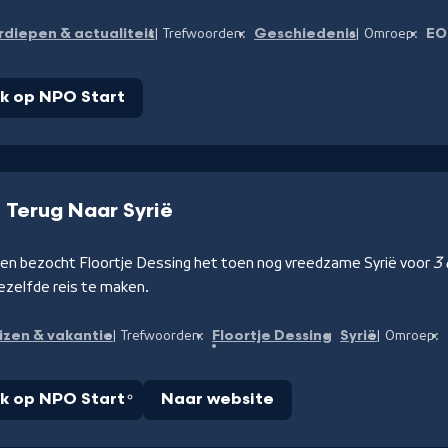
rdiepen & actualiteit
Geschiedenis
EO
Trefwoorden:
Omroep:
jk op NPO Start
e Terug Naar Syrië
den bezocht Floortje Dessing het toen nog vreedzame Syrië voor
3 
ezelfde reis te maken.
izen & vakantie
Floortje Dessing
Syrië
Trefwoorden:
Omroep:
jk op NPO Start
Naar website