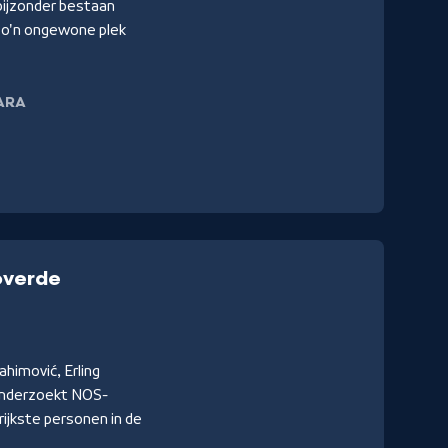
bijzonder bestaan
 zo'n ongewone plek
ARA
overde
himović, Erling
nderzoekt NOS-
rijkste personen in de