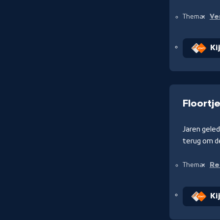
Ve
Thema:
Ki
Floortj
Jaren gele
terug om d
Re
Thema:
Ki