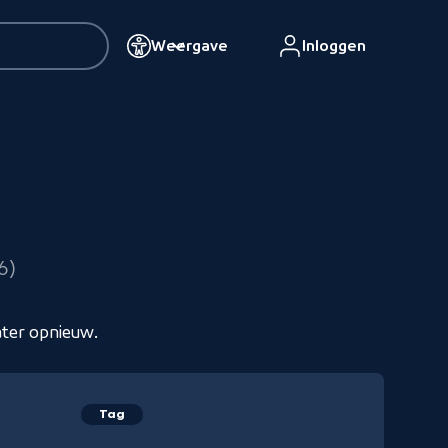
Weergave
Inloggen
resultaten
76
ater opnieuw.
Tag