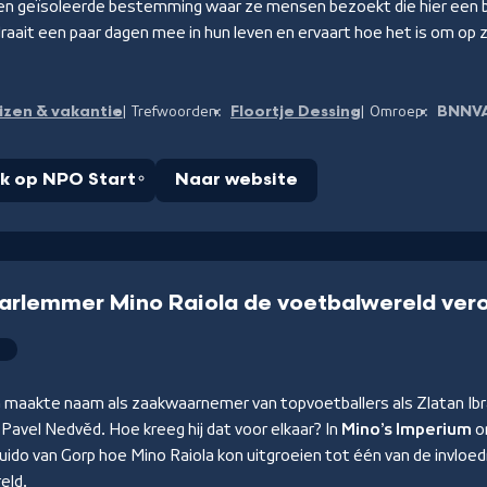
en geïsoleerde bestemming waar ze mensen bezoekt die hier een 
draait een paar dagen mee in hun leven en ervaart hoe het is om op
izen & vakantie
Floortje Dessing
BNNV
Trefwoorden:
Omroep:
jk op NPO Start
Naar website
arlemmer Mino Raiola de voetbalwereld ver
 maakte naam als zaakwaarnemer van topvoetballers als Zlatan Ibra
Pavel Nedvěd. Hoe kreeg hij dat voor elkaar? In
Mino’s Imperium
o
Guido van Gorp hoe Mino Raiola kon uitgroeien tot één van de invloed
eld.