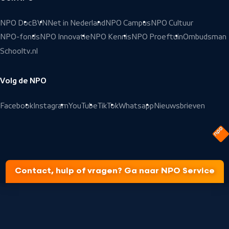
NPO Doc
BVN
Net in Nederland
NPO Campus
NPO Cultuur
NPO-fonds
NPO Innovatie
NPO Kennis
NPO Proeftuin
Ombudsman
Schooltv.nl
Volg de NPO
Facebook
Instagram
YouTube
TikTok
Whatsapp
Nieuwsbrieven
Contact, hulp of vragen? Ga naar NPO Service