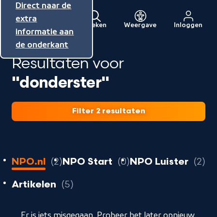
Direct naar de
Direct naar de
Direct naar de
inhoud
hoofdnavigatie
extra
Zoeken
Weergave
Inloggen
Menu
informatie aan
Naar
de onderkant
de
Resultaten voor
beginpagina
van
"donderster"
NPO
Filter 2 resultaten
2
resultaten
resultaten
r
NPO.nl
2
NPO Start
0
NPO Luister
2
resultaten
resultaten
Artikelen
5
geladen
Er is iets misgegaan. Probeer het later opnieuw.