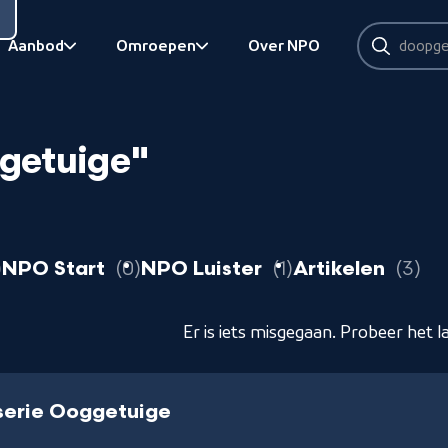
Zoeken
Aanbod
Omroepen
Over NPO
Zoeken
Bekijk onderliggend
Bekijk onderliggend
getuige"
resultaten
resultaten
resultaten
r
NPO Start
0
NPO Luister
1
Artikelen
3
Er is iets misgegaan. Probeer het l
serie Ooggetuige