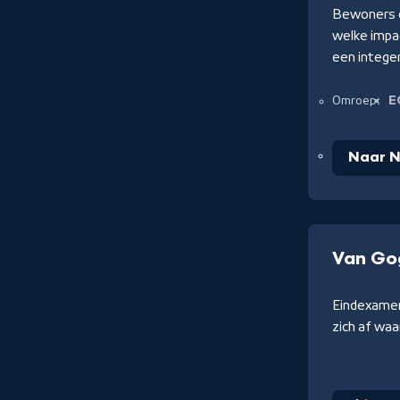
Bewoners e
welke impac
een integer
E
Omroep:
Naar N
Van Go
Eindexamen
zich af waa