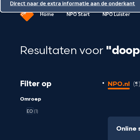
Direct naar de inhoud
Direct naar de hoofdnavigatie
Direct naar de extra informatie aan de onderkant
Home
NPO Start
NPO Luister
Naar
de
beginpagina
Resultaten voor
"doop
van
NPO
2
Filter op
NPO.nl
2
resultaten
geladen
Omroep
EO
(1)
Online 