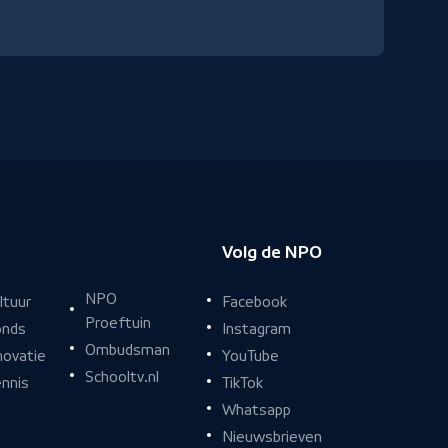
Volg de NPO
NPO
Facebook
ltuur
Proeftuin
Instagram
nds
Ombudsman
YouTube
novatie
Schooltv.nl
TikTok
nnis
Whatsapp
Nieuwsbrieven