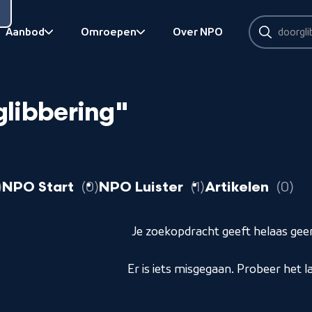
Zoeken
Aanbod
Omroepen
Over NPO
Zoeken
Bekijk onderliggend
Bekijk onderliggend
glibbering"
resultaten
resultaten
resultaten
r
NPO Start
0
NPO Luister
1
Artikelen
0
Je zoekopdracht geeft helaas geen
Er is iets misgegaan. Probeer het l