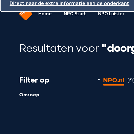
Direct naar de inhoud
Direct naar de hoofdnavigatie
Direct naar de extra informatie aan de onderkant
Home
NPO Start
NPO Luister
Naar
de
beginpagina
Resultaten voor
"door
van
NPO
0
Filter op
NPO.nl
0
resultaten
geladen
Omroep