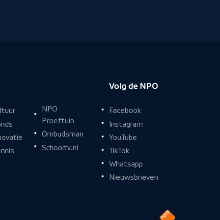
Volg de NPO
NPO
Facebook
ltuur
Proeftuin
Instagram
nds
Ombudsman
YouTube
novatie
Schooltv.nl
TikTok
nnis
Whatsapp
Nieuwsbrieven
Naar