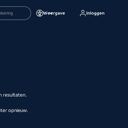
Weergave
Inloggen
esultaten
 resultaten.
ater opnieuw.