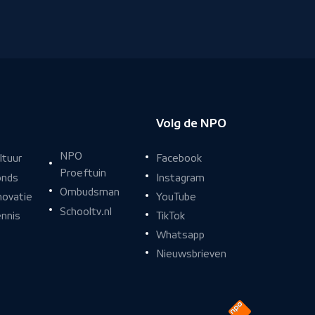
Volg de NPO
NPO
Facebook
ltuur
Proeftuin
Instagram
nds
Ombudsman
YouTube
novatie
Schooltv.nl
TikTok
nnis
Whatsapp
Nieuwsbrieven
Naar