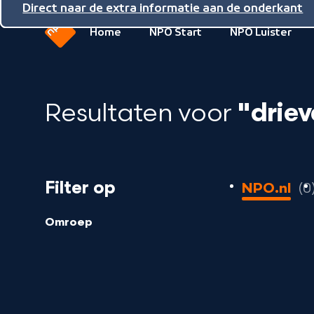
Direct naar de inhoud
Direct naar de hoofdnavigatie
Direct naar de extra informatie aan de onderkant
Home
NPO Start
NPO Luister
Naar
de
beginpagina
Resultaten voor
"driev
van
NPO
0
Filter op
NPO.nl
0
resultaten
geladen
Omroep