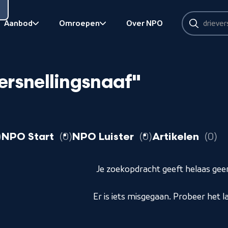
Zoeken
Aanbod
Omroepen
Over NPO
Zoeken
Bekijk onderliggend
Bekijk onderliggend
ersnellingsnaaf"
resultaten
resultaten
resultaten
r
NPO Start
0
NPO Luister
0
Artikelen
0
Je zoekopdracht geeft helaas geen
Er is iets misgegaan. Probeer het l