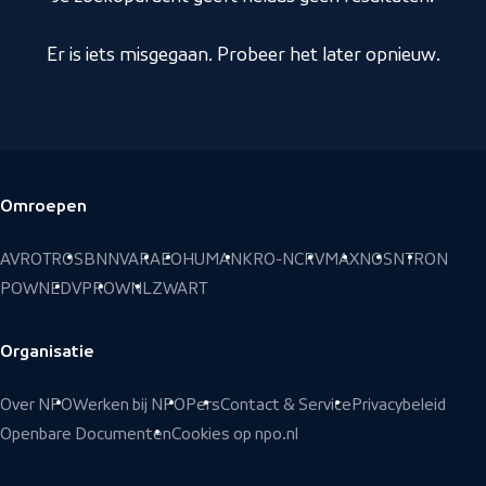
Er is iets misgegaan. Probeer het later opnieuw.
Omroepen
Voettekst
AVROTROS
BNNVARA
EO
HUMAN
KRO-NCRV
MAX
NOS
NTR
ON
POWNED
VPRO
WNL
ZWART
Organisatie
Over NPO
Werken bij NPO
Pers
Contact & Service
Privacybeleid
Openbare Documenten
Cookies op npo.nl