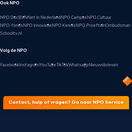
Ook NPO
NPO Doc
BVN
Net in Nederland
NPO Campus
NPO Cultuur
NPO-fonds
NPO Innovatie
NPO Kennis
NPO Proeftuin
Ombudsman
Schooltv.nl
Volg de NPO
Facebook
Instagram
YouTube
TikTok
Whatsapp
Nieuwsbrieven
Contact, hulp of vragen? Ga naar NPO Service