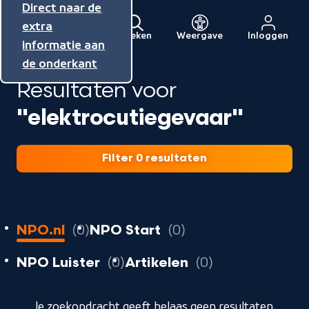
Direct naar de
Direct naar de
Direct naar de
inhoud
hoofdnavigatie
extra
Zoeken
Weergave
Inloggen
Menu
informatie aan
Naar
de onderkant
de
Resultaten voor
beginpagina
van
"elektrocutiegevaar"
NPO
Filter 0 resultaten
0
resultaten
resultaten
NPO.nl
0
NPO Start
0
resultaten
resultaten
resultaten
NPO Luister
0
Artikelen
0
geladen
Je zoekopdracht geeft helaas geen resultaten.