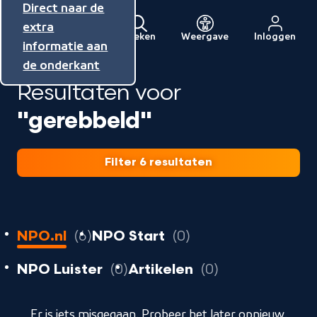
Direct naar de
Direct naar de
Direct naar de
inhoud
hoofdnavigatie
extra
Zoeken
Weergave
Inloggen
Menu
informatie aan
Naar
de onderkant
de
Resultaten voor
beginpagina
van
"gerebbeld"
NPO
Filter 6 resultaten
6
resultaten
resultaten
NPO.nl
6
NPO Start
0
resultaten
resultaten
resultaten
NPO Luister
0
Artikelen
0
geladen
Er is iets misgegaan. Probeer het later opnieuw.