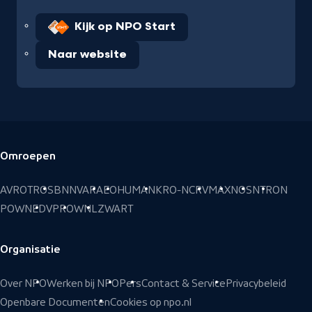
Kijk op NPO Start
Naar website
Omroepen
Voettekst
AVROTROS
BNNVARA
EO
HUMAN
KRO-NCRV
MAX
NOS
NTR
ON
POWNED
VPRO
WNL
ZWART
Organisatie
Over NPO
Werken bij NPO
Pers
Contact & Service
Privacybeleid
Openbare Documenten
Cookies op npo.nl