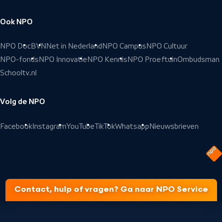
Ook NPO
NPO Doc
BVN
Net in Nederland
NPO Campus
NPO Cultuur
NPO-fonds
NPO Innovatie
NPO Kennis
NPO Proeftuin
Ombudsman
Schooltv.nl
Volg de NPO
Facebook
Instagram
YouTube
TikTok
Whatsapp
Nieuwsbrieven
Contact, hulp of vragen? Ga naar NPO Service