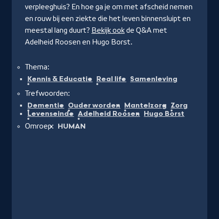
verpleeghuis? En hoe ga je om met afscheid nemen
en rouw bij een ziekte die het leven binnensluipt en
meestal lang duurt?
Bekijk ook
de Q&A met
Adelheid Roosen en Hugo Borst.
Thema:
Kennis & Educatie
Real life
Samenleving
Trefwoorden:
Dementie
Ouder worden
Mantelzorg
Zorg
Levenseinde
Adelheid Roosen
Hugo Borst
Omroep:
HUMAN