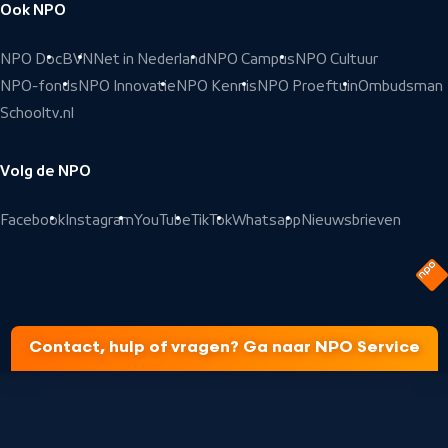
Ook NPO
NPO Doc
BVN
Net in Nederland
NPO Campus
NPO Cultuur
NPO-fonds
NPO Innovatie
NPO Kennis
NPO Proeftuin
Ombudsman
Schooltv.nl
Volg de NPO
Facebook
Instagram
YouTube
TikTok
Whatsapp
Nieuwsbrieven
Contact, hulp of vragen? Ga naar NPO Service