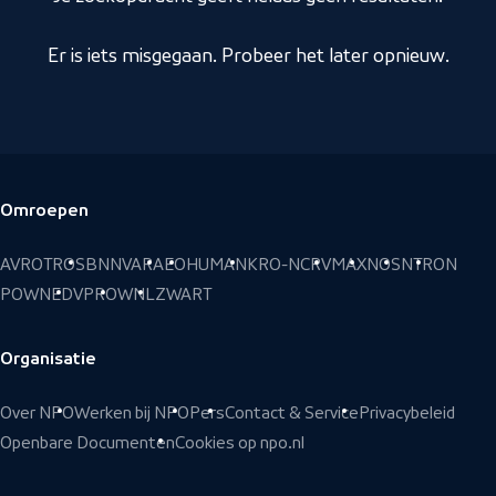
Er is iets misgegaan. Probeer het later opnieuw.
Omroepen
Voettekst
AVROTROS
BNNVARA
EO
HUMAN
KRO-NCRV
MAX
NOS
NTR
ON
POWNED
VPRO
WNL
ZWART
Organisatie
Over NPO
Werken bij NPO
Pers
Contact & Service
Privacybeleid
Openbare Documenten
Cookies op npo.nl