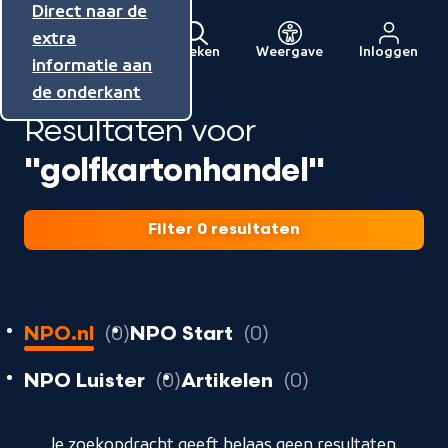
Direct naar de
Direct naar de
Direct naar de
inhoud
hoofdnavigatie
extra
Zoeken
Weergave
Inloggen
Menu
informatie aan
Naar
de onderkant
de
Resultaten voor
beginpagina
van
"golfkartonhandel"
NPO
Filter 0 resultaten
0
resultaten
resultaten
NPO.nl
0
NPO Start
0
resultaten
resultaten
resultaten
NPO Luister
0
Artikelen
0
geladen
Je zoekopdracht geeft helaas geen resultaten.