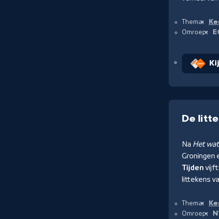
Ke
Thema:
E
Omroep:
Ki
De litt
Na
Het wat
Groningen 
Tijden
vijf
littekens v
Ke
Thema:
N
Omroep: