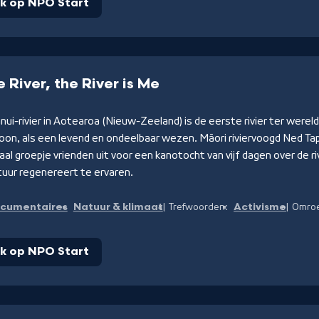
jk op NPO Start
e River, the River is Me
i-rivier in Aotearoa (Nieuw-Zeeland) is de eerste rivier ter wereld
oon, als een levend en ondeelbaar wezen. Māori riviervoogd Ned Ta
aal groepje vrienden uit voor een kanotocht van vijf dagen over de ri
tuur regenereert te ervaren.
cumentaires
Natuur & klimaat
Activisme
Trefwoorden:
Omro
jk op NPO Start