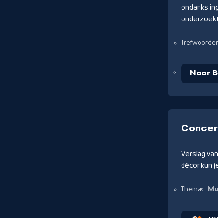
ondanks in
onderzoekt
Trefwoorde
Naar 
Concer
Verslag va
décor kun j
Mu
Thema: