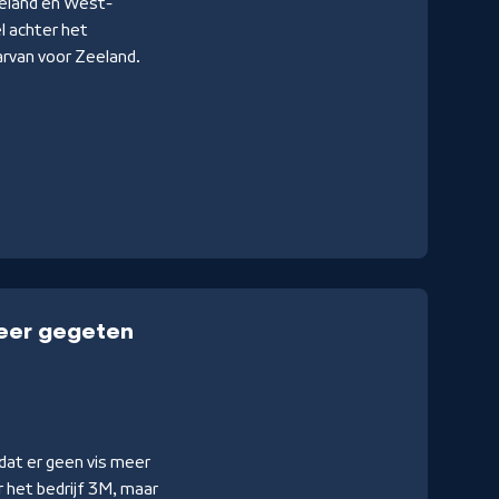
Zeeland en West-
l achter het
arvan voor Zeeland.
meer gegeten
 dat er geen vis meer
 het bedrijf 3M, maar