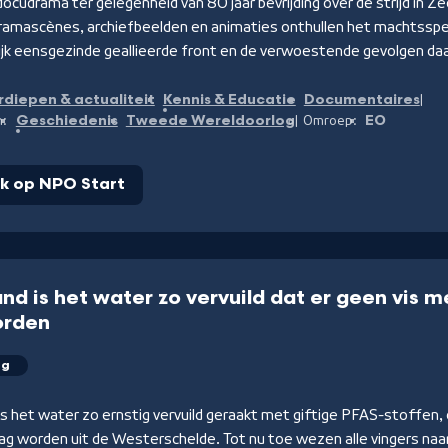
docudrama ter gelegenheid van 80 jaar bevrijding over de strijd in 
ramascènes, archiefbeelden en animaties onthullen het machtsspe
lijk eensgezinde geallieerde front en de verwoestende gevolgen da
rdiepen & actualiteit
Kennis & Educatie
Documentaires
Geschiedenis
Tweede Wereldoorlog
EO
n:
Omroep:
jk op NPO Start
and is het water zo vervuild dat er geen vis 
orden
ng
is het water zo ernstig vervuild geraakt met giftige PFAS-stoffen,
g worden uit de Westerschelde. Tot nu toe wezen alle vingers naar