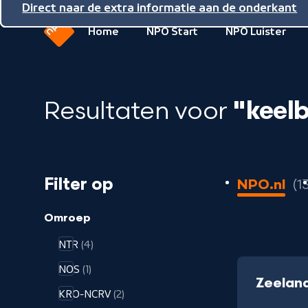
Direct naar de inhoud
Direct naar de hoofdnavigatie
Direct naar de extra informatie aan de onderkant
Home
NPO Start
NPO Luister
Naar
de
beginpagina
Resultaten voor
"keel
van
NPO
13
Filter op
NPO.nl
1
resultaten
geladen
Omroep
NTR
(4)
NOS
(1)
Zeelan
KRO-NCRV
(2)