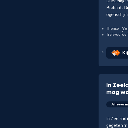
Driedelige 
Brabant. D
ogenschijn
Ve
Thema:
Trefwoorde
Ki
In Zeel
mag w
Afleveri
In Zeeland 
gegeten ma