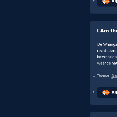
Ki
I Am th
De Whanganu
rechtspers
internation
waar de na
Do
Thema:
Ki