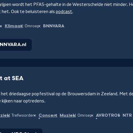
grijpen wordt het PFAS-gehalte in de Westerschelde niet minder. 
 het. Ook te beluisteren als
podcast
.
Klimaat
BNNVARA
n:
Omroep:
BNNVARA.nl
t at SEA
n het driedaagse popfestival op de Brouwersdam in Zeeland. Met d
e kijken naar optredens.
ziek
Concert
Muziek
AVROTROS
NTR
Trefwoorden:
Omroep: