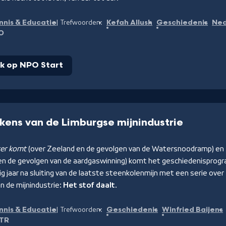
nnis & Educatie
Kefah Allush
Geschiedenis
Ned
Trefwoorden:
O
jk op NPO Start
ekens van de Limburgse mijnindustrie
er komt
(over Zeeland en de gevolgen van de Watersnoodramp) en
en de gevolgen van de aardgaswinning) komt het geschiedenispro
tig jaar na sluiting van de laatste steenkolenmijn met een serie ove
an de mijnindustrie:
Het stof daalt
.
nnis & Educatie
Geschiedenis
Winfried Baijens
Trefwoorden:
TR