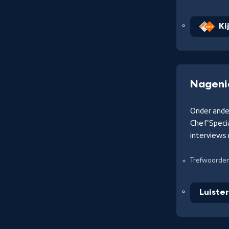
Ki
Nagenie
Onder ande
Chef'Specia
interviews
Trefwoorde
Luiste