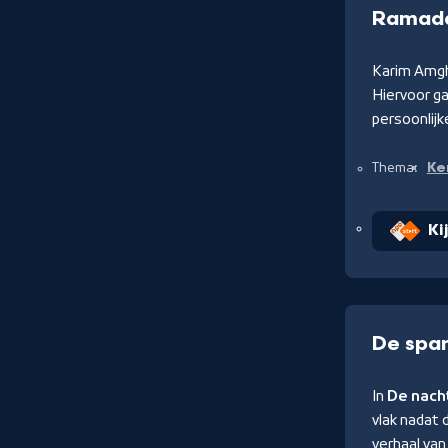
Ramada
Karim Amgh
Hiervoor ga
persoonlijk
Ke
Thema:
Ki
De spa
In
De nach
vlak nadat 
verhaal van