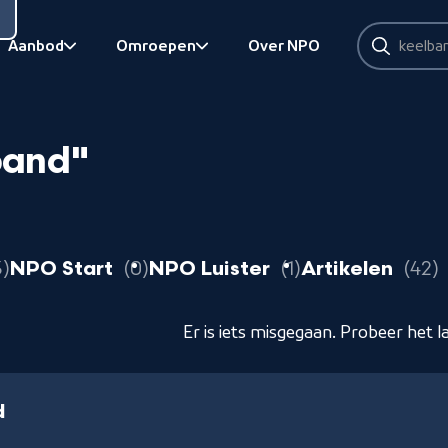
Zoeken
Aanbod
Omroepen
Over NPO
Zoeken
Bekijk onderliggend
Bekijk onderliggend
band"
resultaten
resultaten
resultaten
3
NPO Start
0
NPO Luister
1
Artikelen
42
Er is iets misgegaan. Probeer het l
d