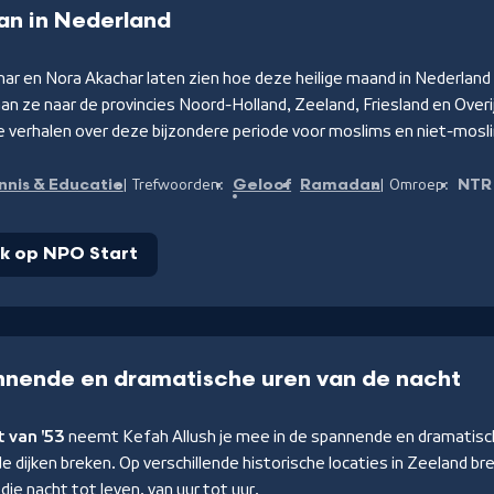
n in Nederland
ar en Nora Akachar laten zien hoe deze heilige maand in Nederland
an ze naar de provincies Noord-Holland, Zeeland, Friesland en Overi
e verhalen over deze bijzondere periode voor moslims en niet-mosl
nnis & Educatie
Geloof
Ramadan
NTR
Trefwoorden:
Omroep:
jk op NPO Start
nnende en dramatische uren van de nacht
t van '53
neemt Kefah Allush je mee in de spannende en dramatisch
de dijken breken. Op verschillende historische locaties in Zeeland b
 die nacht tot leven, van uur tot uur.