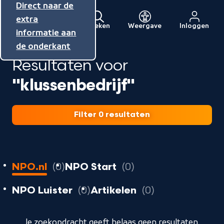
Direct naar de
Direct naar de
Direct naar de
inhoud
hoofdnavigatie
extra
Zoeken
Weergave
Inloggen
Menu
informatie aan
Naar
de onderkant
de
Resultaten voor
beginpagina
van
"klussenbedrijf"
NPO
Filter 0 resultaten
0
resultaten
resultaten
NPO.nl
0
NPO Start
0
resultaten
resultaten
resultaten
NPO Luister
0
Artikelen
0
geladen
Je zoekopdracht geeft helaas geen resultaten.