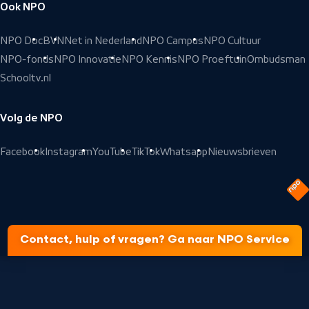
Ook NPO
NPO Doc
BVN
Net in Nederland
NPO Campus
NPO Cultuur
NPO-fonds
NPO Innovatie
NPO Kennis
NPO Proeftuin
Ombudsman
Schooltv.nl
Volg de NPO
Facebook
Instagram
YouTube
TikTok
Whatsapp
Nieuwsbrieven
Contact, hulp of vragen? Ga naar NPO Service