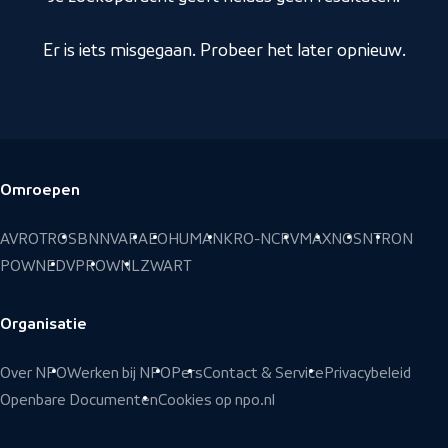
Er is iets misgegaan. Probeer het later opnieuw.
Omroepen
Voettekst
AVROTROS
BNNVARA
EO
HUMAN
KRO-NCRV
MAX
NOS
NTR
ON
POWNED
VPRO
WNL
ZWART
Organisatie
Over NPO
Werken bij NPO
Pers
Contact & Service
Privacybeleid
Openbare Documenten
Cookies op npo.nl