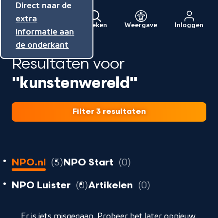
Direct naar de
Direct naar de
Direct naar de
inhoud
hoofdnavigatie
extra
Zoeken
Weergave
Inloggen
Menu
informatie aan
Naar
de onderkant
de
Resultaten voor
beginpagina
van
"kunstenwereld"
NPO
Filter 3 resultaten
3
resultaten
resultaten
NPO.nl
3
NPO Start
0
resultaten
resultaten
resultaten
NPO Luister
0
Artikelen
0
geladen
Er is iets misgegaan. Probeer het later opnieuw.