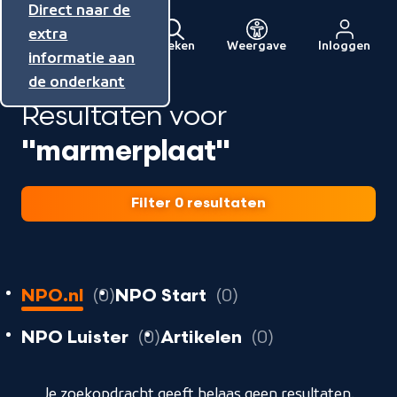
Direct naar de
Direct naar de
Direct naar de
inhoud
hoofdnavigatie
extra
Zoeken
Weergave
Inloggen
Menu
informatie aan
Naar
de onderkant
de
Resultaten voor
beginpagina
van
"marmerplaat"
NPO
Filter 0 resultaten
0
resultaten
resultaten
NPO.nl
0
NPO Start
0
resultaten
resultaten
resultaten
NPO Luister
0
Artikelen
0
geladen
Je zoekopdracht geeft helaas geen resultaten.