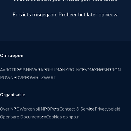
Er is iets misgegaan. Probeer het later opnieuw.
Omroepen
Voettekst
AVROTROS
BNNVARA
EO
HUMAN
KRO-NCRV
MAX
NOS
NTR
ON
POWNED
VPRO
WNL
ZWART
Organisatie
Over NPO
Werken bij NPO
Pers
Contact & Service
Privacybeleid
Openbare Documenten
Cookies op npo.nl