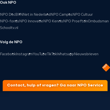
Ook NPO
NPO Doc
BVN
Net in Nederland
NPO Campus
NPO Cultuur
NPO-fonds
NPO Innovatie
NPO Kennis
NPO Proeftuin
Ombudsman
Schooltv.nl
Volg de NPO
Facebook
Instagram
YouTube
TikTok
Whatsapp
Nieuwsbrieven
Contact, hulp of vragen? Ga naar NPO Service