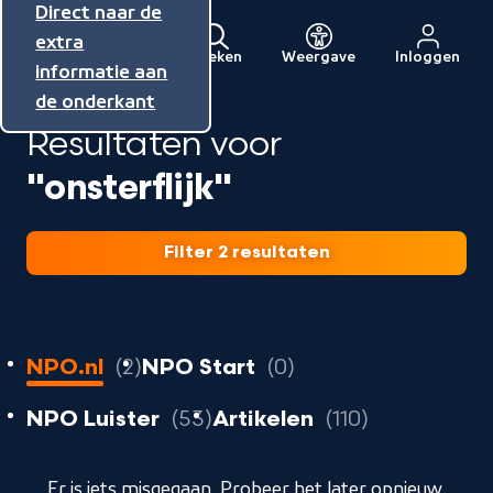
Direct naar de
Direct naar de
Direct naar de
inhoud
hoofdnavigatie
extra
Zoeken
Weergave
Inloggen
Menu
informatie aan
Naar
de onderkant
de
Resultaten voor
beginpagina
van
"onsterflijk"
NPO
Filter 2 resultaten
2
resultaten
resultaten
NPO.nl
2
NPO Start
0
resultaten
resultaten
resultaten
NPO Luister
53
Artikelen
110
geladen
Er is iets misgegaan. Probeer het later opnieuw.