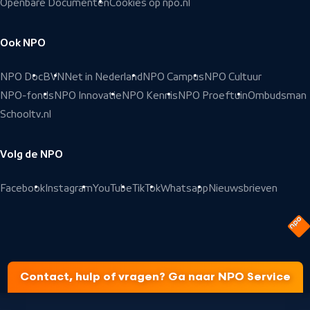
Openbare Documenten
Cookies op npo.nl
Ook NPO
NPO Doc
BVN
Net in Nederland
NPO Campus
NPO Cultuur
NPO-fonds
NPO Innovatie
NPO Kennis
NPO Proeftuin
Ombudsman
Schooltv.nl
Volg de NPO
Facebook
Instagram
YouTube
TikTok
Whatsapp
Nieuwsbrieven
Contact, hulp of vragen? Ga naar NPO Service