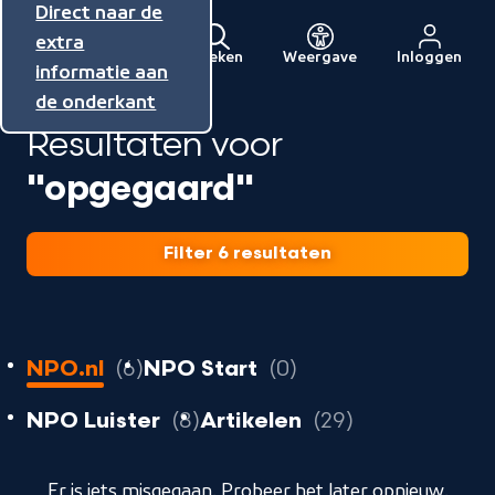
Direct naar de
Direct naar de
Direct naar de
inhoud
hoofdnavigatie
extra
Zoeken
Weergave
Inloggen
Menu
informatie aan
Naar
de onderkant
de
Resultaten voor
beginpagina
van
"opgegaard"
NPO
Filter 6 resultaten
6
resultaten
resultaten
NPO.nl
6
NPO Start
0
resultaten
resultaten
resultaten
NPO Luister
8
Artikelen
29
geladen
Er is iets misgegaan. Probeer het later opnieuw.