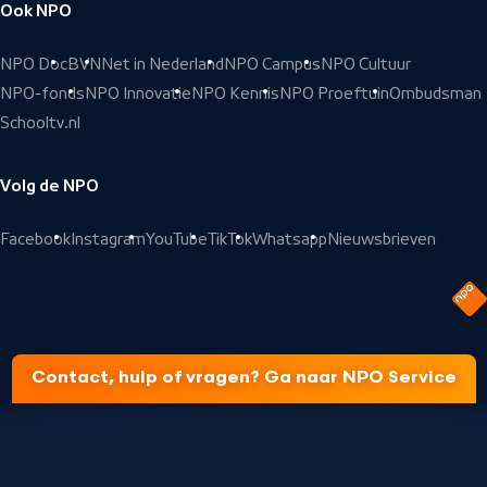
Ook NPO
NPO Doc
BVN
Net in Nederland
NPO Campus
NPO Cultuur
NPO-fonds
NPO Innovatie
NPO Kennis
NPO Proeftuin
Ombudsman
Schooltv.nl
Volg de NPO
Facebook
Instagram
YouTube
TikTok
Whatsapp
Nieuwsbrieven
Contact, hulp of vragen? Ga naar NPO Service