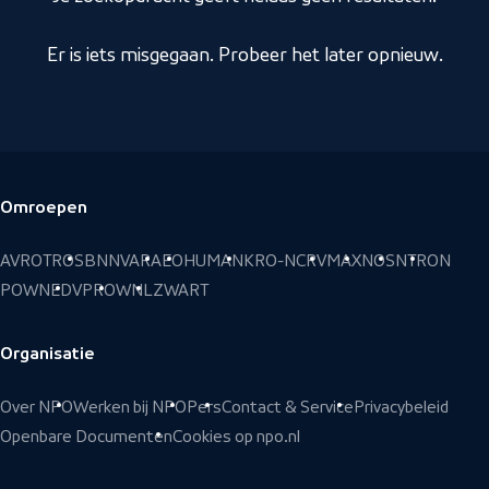
Er is iets misgegaan. Probeer het later opnieuw.
Omroepen
Voettekst
AVROTROS
BNNVARA
EO
HUMAN
KRO-NCRV
MAX
NOS
NTR
ON
POWNED
VPRO
WNL
ZWART
Organisatie
Over NPO
Werken bij NPO
Pers
Contact & Service
Privacybeleid
Openbare Documenten
Cookies op npo.nl