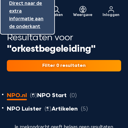
Direct naar de
Direct naar de
Direct naar de
inhoud
hoofdnavigatie
extra
Zoeken
Weergave
Inloggen
Menu
informatie aan
Naar
de onderkant
de
Resultaten voor
beginpagina
van
"orkestbegeleiding"
NPO
Filter 0 resultaten
0
resultaten
resultaten
NPO.nl
0
NPO Start
0
resultaten
resultaten
resultaten
NPO Luister
2
Artikelen
5
geladen
Je zoekopdracht geeft helaas geen resultaten.