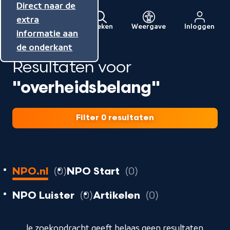
Direct naar de
Direct naar de
Direct naar de
inhoud
hoofdnavigatie
extra
Zoeken
Weergave
Inloggen
Menu
informatie aan
Naar
de onderkant
de
Resultaten voor
beginpagina
van
"overheidsbelang"
NPO
Filter 0 resultaten
0
resultaten
resultaten
NPO.nl
0
NPO Start
0
resultaten
resultaten
resultaten
NPO Luister
0
Artikelen
0
geladen
Je zoekopdracht geeft helaas geen resultaten.