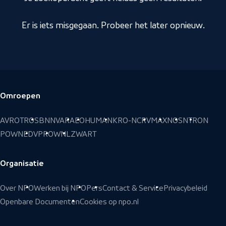
Er is iets misgegaan. Probeer het later opnieuw.
Omroepen
Voettekst
AVROTROS
BNNVARA
EO
HUMAN
KRO-NCRV
MAX
NOS
NTR
ON
POWNED
VPRO
WNL
ZWART
Organisatie
Over NPO
Werken bij NPO
Pers
Contact & Service
Privacybeleid
Openbare Documenten
Cookies op npo.nl