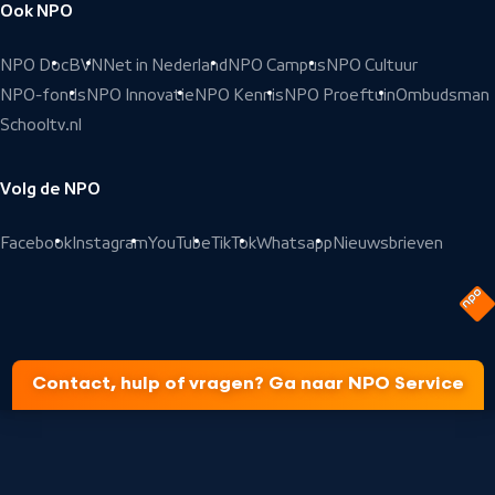
Ook NPO
NPO Doc
BVN
Net in Nederland
NPO Campus
NPO Cultuur
NPO-fonds
NPO Innovatie
NPO Kennis
NPO Proeftuin
Ombudsman
Schooltv.nl
Volg de NPO
Facebook
Instagram
YouTube
TikTok
Whatsapp
Nieuwsbrieven
Contact, hulp of vragen? Ga naar NPO Service